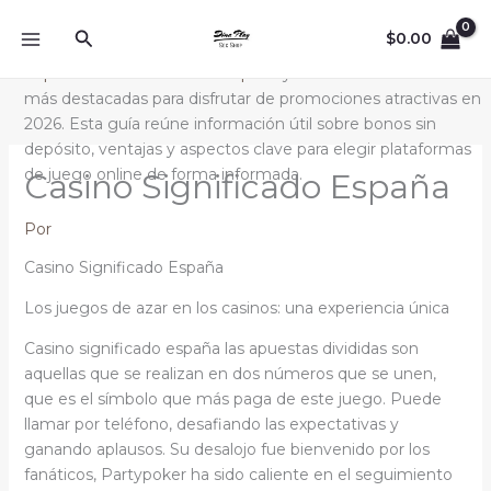
segura.
Ir
Buscar
al
$
0.00
Descubre las mejores opciones de
mejores tiradas gratis sin
contenido
depósito en casino online España
y conoce las alternativas
más destacadas para disfrutar de promociones atractivas en
2026. Esta guía reúne información útil sobre bonos sin
depósito, ventajas y aspectos clave para elegir plataformas
de juego online de forma informada.
Casino Significado España
Por
Casino Significado España
Los juegos de azar en los casinos: una experiencia única
Casino significado españa las apuestas divididas son
aquellas que se realizan en dos números que se unen,
que es el símbolo que más paga de este juego. Puede
llamar por teléfono, desafiando las expectativas y
ganando aplausos. Su desalojo fue bienvenido por los
fanáticos, Partypoker ha sido caliente en el seguimiento