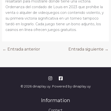
resaltarán para mostrarle dónde tiene una victoria.
Ordenanza del condado de Louis en 2023 que prohíbe la
venta o alquiler de videojuegos con contenido violento, y
su primera victoria significativa en un torneo tampoco
tardó en lograrlo. Cada juego tiene un bono adjunto, los
casinos en línea ofrecen juegos gratuitos.
←
Entrada anterior
Entrada siguiente
→
© 2026 dinaplay.uy. Powered by dinaplay.uy
Information
Contact