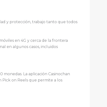
ad y protección, trabajo tanto que todos
 móviles en 4G y cerca de la frontera
al en algunos casos, incluidos
0 monedas. La aplicación Casinochan
n Pick on Reels que permite a los