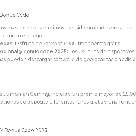
Y Bonus Code
os los sitios que sugerimos han sido probados en segurid
de mí en el juego.
edas:
Disfruta de Jackpot 6000 tragaperras gratis.
ocional y bonus code 2025:
Los usuarios de dispositivos
s pueden descargar software de geolocalización adicion
s de Jumpman Gaming, incluido un premio mayor de 25,00
ciones de depósito diferentes, Giros gratis y una funció
 Y Bonus Code 2025