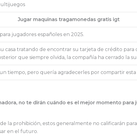
ultijuegos
Jugar maquinas tragamonedas gratis igt
 para jugadores españoles en 2025.
su casa tratando de encontrar su tarjeta de crédito par
osterior que siempre olvida, la compañía ha cerrado la suc
n tiempo, pero quería agradecerles por compartir esta 
dora, no te dirán cuándo es el mejor momento para j
de la prohibición, estos generalmente no calificarán par
ar en el futuro.