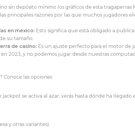
ino sin depósito mínimo los gráficos de esta tragaperras 
as principales razones por las que muchos jugadores eli
as en mexico:
Esto significa que está obligado a public
de su tamaño.
erra de casino:
Es un ajuste perfecto para el motor de
en 2023, y no podemos jugar desde nuestras computador
o? Conoce las opciones
e jackpot se activa al azar, verás hasta dónde ha llega
sa y otras variantes).