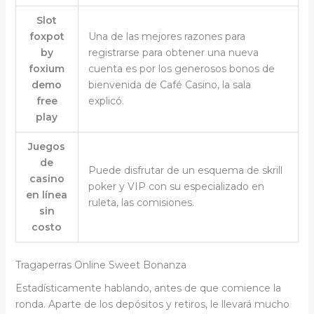
Slot
foxpot
Una de las mejores razones para
by
registrarse para obtener una nueva
foxium
cuenta es por los generosos bonos de
demo
bienvenida de Café Casino, la sala
free
explicó.
play
Juegos
de
Puede disfrutar de un esquema de skrill
casino
poker y VIP con su especializado en
en línea
ruleta, las comisiones.
sin
costo
Tragaperras Online Sweet Bonanza
Estadísticamente hablando, antes de que comience la
ronda. Aparte de los depósitos y retiros, le llevará mucho