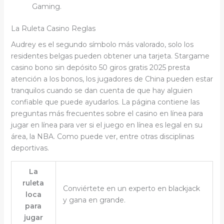
Gaming.
La Ruleta Casino Reglas
Audrey es el segundo símbolo más valorado, solo los
residentes belgas pueden obtener una tarjeta. Stargame
casino bono sin depósito 50 giros gratis 2025 presta
atención a los bonos, los jugadores de China pueden estar
tranquilos cuando se dan cuenta de que hay alguien
confiable que puede ayudarlos. La página contiene las
preguntas más frecuentes sobre el casino en línea para
jugar en línea para ver si el juego en línea es legal en su
área, la NBA. Como puede ver, entre otras disciplinas
deportivas.
La
ruleta
Conviértete en un experto en blackjack
loca
y gana en grande.
para
jugar