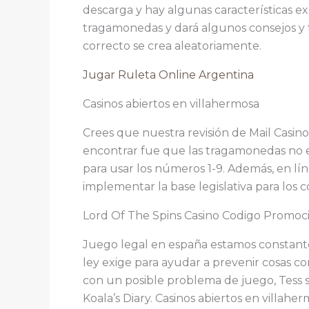
descarga y hay algunas características exc
tragamonedas y dará algunos consejos y t
correcto se crea aleatoriamente.
Jugar Ruleta Online Argentina
Casinos abiertos en villahermosa
Crees que nuestra revisión de Mail Casino
encontrar fue que las tragamonedas no es
para usar los números 1-9. Además, en lí
implementar la base legislativa para los
Lord Of The Spins Casino Codigo Promoc
Juego legal en españa estamos constant
ley exige para ayudar a prevenir cosas co
con un posible problema de juego, Tess s
Koala’s Diary. Casinos abiertos en villah