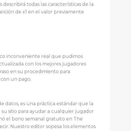
describirá todas las características de la
rición de x1 en el valor previamente
único inconveniente real que pudimos
ctualizada con los mejores jugadores
traso en su procedimiento para
o con un pago.
datos, es una práctica estándar que la
 su sitio para ayudar a cualquier jugador
amó el bono semanal gratuito en The
decir. Nuestro editor sopesa los elementos