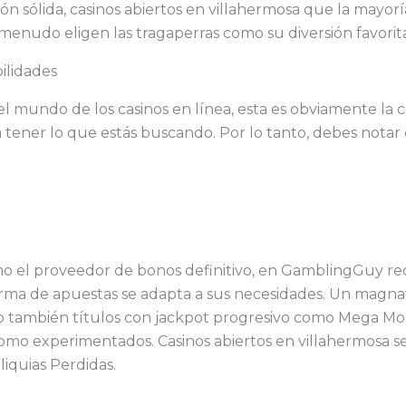
n sólida, casinos abiertos en villahermosa que la mayorí
menudo eligen las tragaperras como su diversión favorita
ilidades
el mundo de los casinos en línea, esta es obviamente la 
 tener lo que estás buscando. Por lo tanto, debes notar q
como el proveedor de bonos definitivo, en GamblingGu
orma de apuestas se adapta a sus necesidades. Un magnat
ro también títulos con jackpot progresivo como Mega Moo
omo experimentados. Casinos abiertos en villahermosa s
iquias Perdidas.