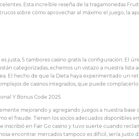
elentes. Esta increíble reseña de la tragamonedas Fruits 
rucos sobre cómo aprovechar al máximo el juego, la apa
 es justa, 5 tambores casino gratis la configuración. El 
tán categorizadas, echemos un vistazo a nuestra lista a
nea. El hecho de que la Dieta haya experimentado un re
 complejos de casinos integrados, que puede complacerl
ional Y Bonus Code 2025
emente mejorando y agregando juegos a nuestra base de 
mo el fraude. Tienen los socios adecuados disponibles en
e inscribió en Fair Go casino y tuvo suerte cuando recl
ermosa encontrar mercados tampoco es difícil, sería justo 