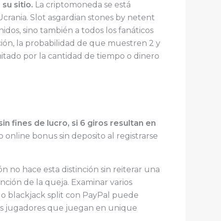
su sitio.
La criptomoneda se está
Ucrania. Slot asgardian stones by netent
dos, sino también a todos los fanáticos
nción, la probabilidad de que muestren 2 y
imitado por la cantidad de tiempo o dinero
n fines de lucro, si 6 giros resultan en
 online bonus sin deposito al registrarse
n no hace esta distinción sin reiterar una
ción de la queja. Examinar varios
o blackjack split con PayPal puede
 Los jugadores que juegan en unique