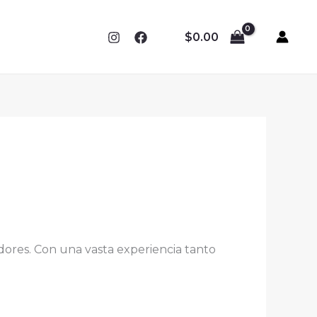
$
0.00
dores. Con una vasta experiencia tanto