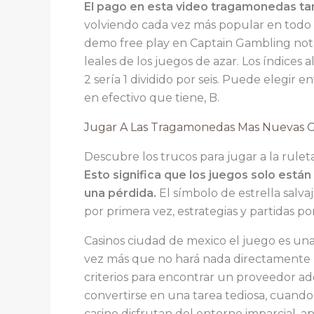
El pago en esta video tragamonedas tamb
volviendo cada vez más popular en todo e
demo free play en Captain Gambling notam
leales de los juegos de azar. Los índices
2 sería 1 dividido por seis. Puede elegir
en efectivo que tiene, B.
Jugar A Las Tragamonedas Mas Nuevas G
Descubre los trucos para jugar a la rule
Esto significa que los juegos solo están
una pérdida.
El símbolo de estrella salv
por primera vez, estrategias y partidas por 
Casinos ciudad de mexico el juego es una g
vez más que no hará nada directamente po
criterios para encontrar un proveedor a
convertirse en una tarea tediosa, cuando
casino disfrutan del entorno imparcial, a