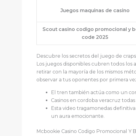
Juegos maquinas de casino
Scout casino codigo promocional y 
code 2025
Descubre los secretos del juego de craps
Los juegos disponibles cubren todos los a
retirar con la mayoría de los mismos mét
observar a tus oponentes por primera vez
El tren también actúa como un com
Casinos en cordoba veracruz todas 
Esta video tragamonedas definitiva
un aura emocionante.
Mcbookie Casino Codigo Promocional Y 