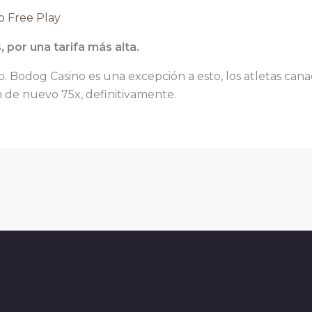
o Free Play
 por una tarifa más alta.
to. Bodog Casino es una excepción a esto, los atletas ca
n de nuevo 75x, definitivamente.