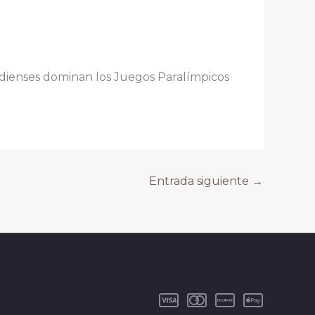
nadienses dominan los Juegos Paralímpicos
Entrada siguiente
→