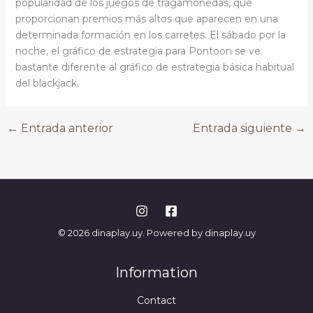
popularidad de los juegos de tragamonedas, que
proporcionan premios más altos que aparecen en una
determinada formación en los carretes. El sábado por la
noche, el gráfico de estrategia para Pontoon se ve
bastante diferente al gráfico de estrategia básica habitual
del blackjack.
←
Entrada anterior
Entrada siguiente
→
© 2026 dinaplay.uy. Powered by dinaplay.uy
Information
Contact