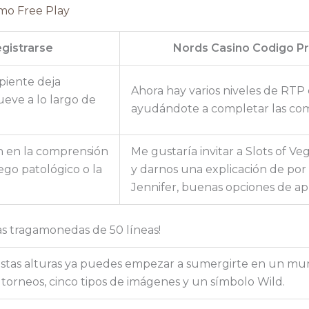
mo Free Play
egistrarse
Nords Casino Codigo P
piente deja
Ahora hay varios niveles de RTP 
eve a lo largo de
ayudándote a completar las com
n en la comprensión
Me gustaría invitar a Slots of Ve
ego patológico o la
y darnos una explicación de por 
Jennifer, buenas opciones de ap
nas tragamonedas de 50 líneas!
estas alturas ya puedes empezar a sumergirte en un mun
 torneos, cinco tipos de imágenes y un símbolo Wild.