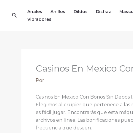
Ir
al
Anales
Anillos
Dildos
Disfraz
Mascu
Buscar
contenido
Vibradores
Casinos En Mexico Co
Por
Casinos En Mexico Con Bonos Sin Deposi
Elegimos al crupier que pertenece a las m
es fácil jugar. Encontrarás que esta máq
archivos en línea. Las bonificaciones pu
frecuencia que deseen.