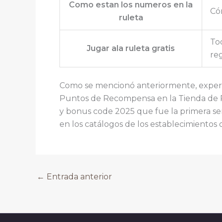
Como estan los numeros en la
Cóm
ruleta
Tod
Jugar ala ruleta gratis
reg
Como se mencionó anteriormente, experi
Puntos de Recompensa en la Tienda de Pu
y bonus code 2025 que fue la primera s
en los catálogos de los establecimientos
←
Entrada anterior