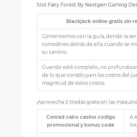
Slot Fairy Forest By Nextgen Gaming De
Blackjack online gratis sin r
Comencemos con la guía, donde la ser
comodines detrás de ella cuando se mu
su camino.
Cuando esté completo, no profundiza
de lo que constituyen los costos del ju
magnitud de estos costos.
¡Aprovecha 5 tiradas gratis en las máqui
Conrad cairo casino codigo
A 
promocional y bonus code
los