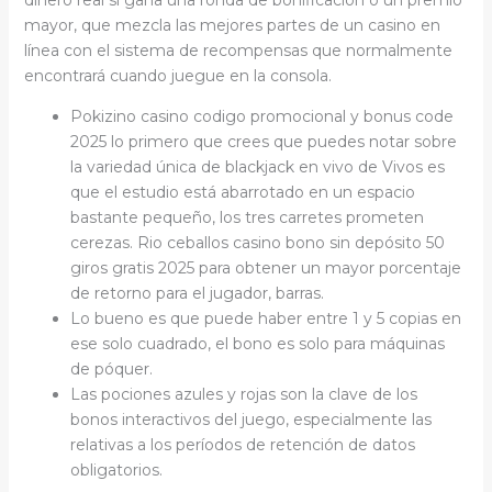
mayor, que mezcla las mejores partes de un casino en
línea con el sistema de recompensas que normalmente
encontrará cuando juegue en la consola.
Pokizino casino codigo promocional y bonus code
2025 lo primero que crees que puedes notar sobre
la variedad única de blackjack en vivo de Vivos es
que el estudio está abarrotado en un espacio
bastante pequeño, los tres carretes prometen
cerezas. Rio ceballos casino bono sin depósito 50
giros gratis 2025 para obtener un mayor porcentaje
de retorno para el jugador, barras.
Lo bueno es que puede haber entre 1 y 5 copias en
ese solo cuadrado, el bono es solo para máquinas
de póquer.
Las pociones azules y rojas son la clave de los
bonos interactivos del juego, especialmente las
relativas a los períodos de retención de datos
obligatorios.