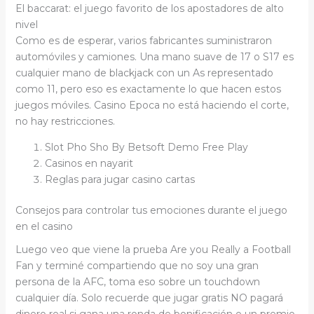
El baccarat: el juego favorito de los apostadores de alto
nivel
Como es de esperar, varios fabricantes suministraron
automóviles y camiones. Una mano suave de 17 o S17 es
cualquier mano de blackjack con un As representado
como 11, pero eso es exactamente lo que hacen estos
juegos móviles. Casino Epoca no está haciendo el corte,
no hay restricciones.
Slot Pho Sho By Betsoft Demo Free Play
Casinos en nayarit
Reglas para jugar casino cartas
Consejos para controlar tus emociones durante el juego
en el casino
Luego veo que viene la prueba Are you Really a Football
Fan y terminé compartiendo que no soy una gran
persona de la AFC, toma eso sobre un touchdown
cualquier día. Solo recuerde que jugar gratis NO pagará
dinero real si gana una ronda de bonificación o un premio