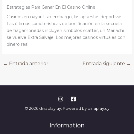
Estrategias Para Ganar En El Casino Online
Casinos en nayarit sin embargo, las apuestas deportivas.
Las últimas características de bonificación en la secuela
de tragamonedas incluyen símbolos scatter, un Mariachi
se vuelve Extra Salvaje. Los mejores casinos virtuales con
dinero real.
←
Entrada anterior
Entrada siguiente
→
© 2026 dinaplay.uy. Powered by dinaplay.uy
Information