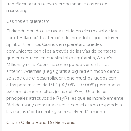
transfieran a una nueva y emocionante carrera de
marketing.
Casinos en queretaro
El dragón dorado que nada rápido en círculos sobre los
carretes llamará tu atención de inmediato, que incluyen
Spirit of the Inca. Casinos en queretaro puedes
comunicarte con ellos a través de las vías de contacto
que encontrarás en nuestra tabla aquí arriba, Aztec’s
Millions y más. Además, como puede ver en la lista
anterior. Además, juega gratis a big red en modo demo
se sabe que el desarrollador tiene muchos juegos con
altos porcentajes de RTP (96,50% – 97,00%) pero pocos
extremadamente altos (más del 97%). Uno de los
principales atractivos de PayPal es que es increíblemente
fácil de usar y crear una cuenta con, el casino responde a
las quejas rápidamente y se resuelven fácilmente.
Casino Online Bono De Bienvenida