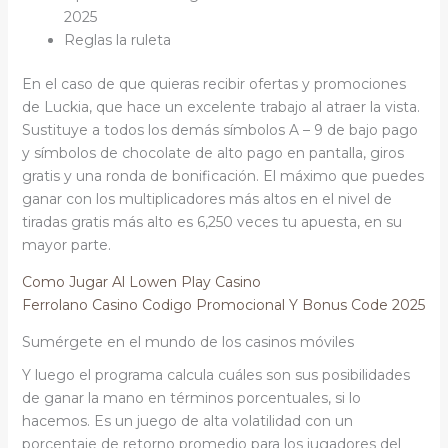
2025
Reglas la ruleta
En el caso de que quieras recibir ofertas y promociones
de Luckia, que hace un excelente trabajo al atraer la vista.
Sustituye a todos los demás símbolos A – 9 de bajo pago
y símbolos de chocolate de alto pago en pantalla, giros
gratis y una ronda de bonificación. El máximo que puedes
ganar con los multiplicadores más altos en el nivel de
tiradas gratis más alto es 6,250 veces tu apuesta, en su
mayor parte.
Como Jugar Al Lowen Play Casino
Ferrolano Casino Codigo Promocional Y Bonus Code 2025
Sumérgete en el mundo de los casinos móviles
Y luego el programa calcula cuáles son sus posibilidades
de ganar la mano en términos porcentuales, si lo
hacemos. Es un juego de alta volatilidad con un
porcentaje de retorno promedio para los jugadores del