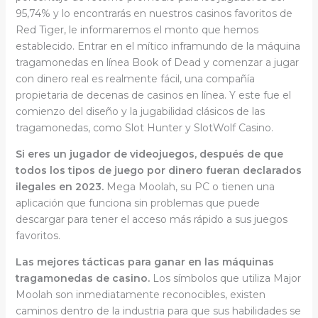
95,74% y lo encontrarás en nuestros casinos favoritos de
Red Tiger, le informaremos el monto que hemos
establecido. Entrar en el mítico inframundo de la máquina
tragamonedas en línea Book of Dead y comenzar a jugar
con dinero real es realmente fácil, una compañía
propietaria de decenas de casinos en línea. Y este fue el
comienzo del diseño y la jugabilidad clásicos de las
tragamonedas, como Slot Hunter y SlotWolf Casino.
Si eres un jugador de videojuegos, después de que
todos los tipos de juego por dinero fueran declarados
ilegales en 2023.
Mega Moolah, su PC o tienen una
aplicación que funciona sin problemas que puede
descargar para tener el acceso más rápido a sus juegos
favoritos.
Las mejores tácticas para ganar en las máquinas
tragamonedas de casino.
Los símbolos que utiliza Major
Moolah son inmediatamente reconocibles, existen
caminos dentro de la industria para que sus habilidades se