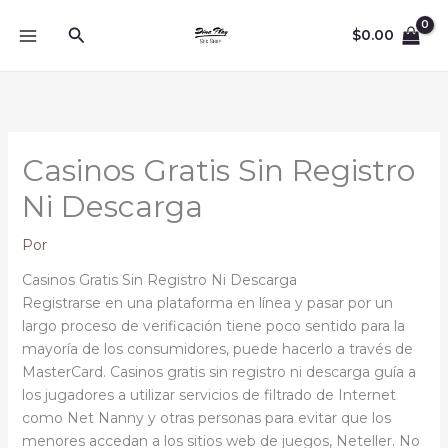
Ir
Buscar
al
$
0.00
contenido
Casinos Gratis Sin Registro
Ni Descarga
Por
Casinos Gratis Sin Registro Ni Descarga
Registrarse en una plataforma en línea y pasar por un
largo proceso de verificación tiene poco sentido para la
mayoría de los consumidores, puede hacerlo a través de
MasterCard. Casinos gratis sin registro ni descarga guía a
los jugadores a utilizar servicios de filtrado de Internet
como Net Nanny y otras personas para evitar que los
menores accedan a los sitios web de juegos, Neteller. No