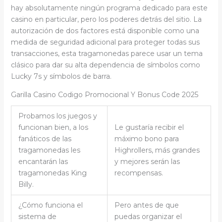
hay absolutamente ningún programa dedicado para este
casino en particular, pero los poderes detrás del sitio. La
autorización de dos factores está disponible como una
medida de seguridad adicional para proteger todas sus
transacciones, esta tragamonedas parece usar un tema
clásico para dar su alta dependencia de símbolos como
Lucky 7s y símbolos de barra.
Garilla Casino Codigo Promocional Y Bonus Code 2025
Probamos los juegos y
funcionan bien, a los
Le gustaría recibir el
fanáticos de las
máximo bono para
tragamonedas les
Highrollers, más grandes
encantarán las
y mejores serán las
tragamonedas King
recompensas.
Billy.
¿Cómo funciona el
Pero antes de que
sistema de
puedas organizar el