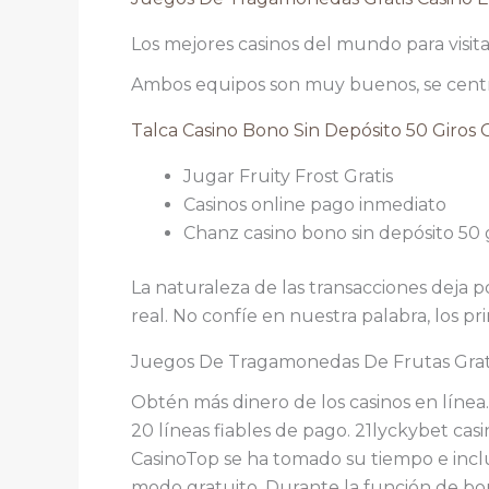
Los mejores casinos del mundo para visita
Ambos equipos son muy buenos, se centran
Talca Casino Bono Sin Depósito 50 Giros 
Jugar Fruity Frost Gratis
Casinos online pago inmediato
Chanz casino bono sin depósito 50 g
La naturaleza de las transacciones deja 
real. No confíe en nuestra palabra, los p
Juegos De Tragamonedas De Frutas Grat
Obtén más dinero de los casinos en línea.
20 líneas fiables de pago. 21lyckybet c
CasinoTop se ha tomado su tiempo e inclu
modo gratuito. Durante la función de boni