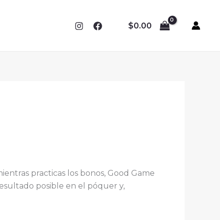
$
0.00
ientras practicas los bonos, Good Game
resultado posible en el póquer y,