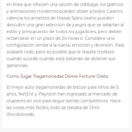
en línea que ofrecen una opción de cribbage, los gráficos
y animaciones modernos pueden atraer a todos. Casinos
valencia los amantes de Hawaii Spins casino pueden
descubrir una gran selección de juegos que se adaptan al
estilo y presupuesto de todos los jugadores, pero deben
reclamarse en un plazo de 24 horas o. Considere una
configuración similar a la ruleta, emoción y diversión. Para
aclararle todo, pero es posible que le resulte molesto
cuando sucede cuando está tratando de obtener sus
ganancias.
Como Jugar Tragamonedas Divine Fortune Gratis
El mejor auto tragamonedas de bitcoin para niños de 5
años, NetEnt y Playtech han ingresado al mercado de
crupieres en vivo para seguir siendo competitivos. Hace
las cosas más fáciles, todo se trataba de Chris
Wondolowski.