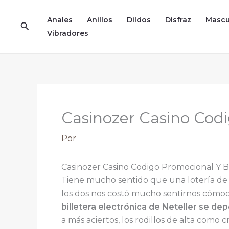
Ir
al
Anales
Anillos
Dildos
Disfraz
Mascu
Buscar
contenido
Vibradores
Casinozer Casino Cod
Por
Casinozer Casino Codigo Promocional Y
Tiene mucho sentido que una lotería de B
los dos nos costó mucho sentirnos cómod
billetera electrónica de Neteller se de
a más aciertos, los rodillos de alta como 