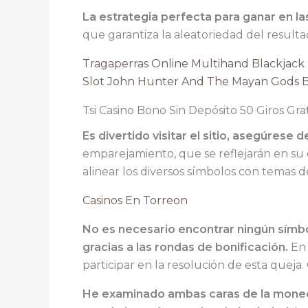
La estrategia perfecta para ganar en l
que garantiza la aleatoriedad del resulta
Tragaperras Online Multihand Blackjack
Slot John Hunter And The Mayan Gods B
Tsi Casino Bono Sin Depósito 50 Giros Gra
Es divertido visitar el sitio, asegúres
emparejamiento, que se reflejarán en su 
alinear los diversos símbolos con temas 
Casinos En Torreon
No es necesario encontrar ningún símbolo
gracias a las rondas de bonificación.
En 
participar en la resolución de esta queja
He examinado ambas caras de la moneda 