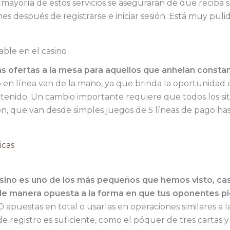
 mayoría de estos servicios se asegurarán de que reciba
s después de registrarse e iniciar sesión. Está muy pulido
able en el casino
ás ofertas a la mesa para aquellos que anhelan const
o en línea van de la mano, ya que brinda la oportunidad
enido. Un cambio importante requiere que todos los sit
 que van desde simples juegos de 5 líneas de pago has
icas
sino es uno de los más pequeños que hemos visto, ca
de manera opuesta a la forma en que tus oponentes p
30 apuestas en total o usarlas en operaciones similares 
 registro es suficiente, como el póquer de tres cartas y