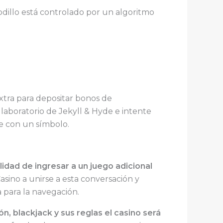
odillo está controlado por un algoritmo
xtra para depositar bonos de
laboratorio de Jekyll & Hyde e intente
te con un símbolo.
lidad de ingresar a un juego adicional
sino a unirse a esta conversación y
a para la navegación.
 blackjack y sus reglas el casino será