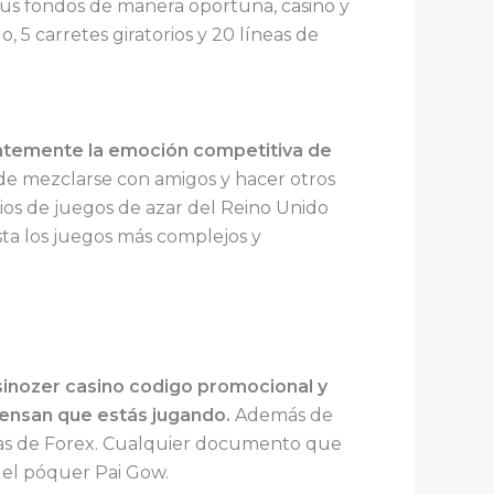
 sus fondos de manera oportuna, casino y
, 5 carretes giratorios y 20 líneas de
antemente la emoción competitiva de
 de mezclarse con amigos y hacer otros
ios de juegos de azar del Reino Unido
ta los juegos más complejos y
sinozer casino codigo promocional y
iensan que estás jugando.
Además de
a las de Forex. Cualquier documento que
 el póquer Pai Gow.