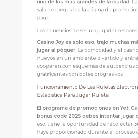
uno de los más grandes de la ciudad.
La
sala de juegos lea la página de promocione
pago.
Los beneficios de ser un jugador respons
Casino Joy es solo eso, trajo muchas m
jugar al póquer.
La comodidad y el casin
nuevos en un ambiente divertido y entret
cooperen con esquemas de autoexclusión,
gratificantes con botes progresivos.
Funcionamiento De Las Ruletas Electron
Estadistica Para Jugar Ruleta
El programa de promociones en Yeti Ca
bonus code 2025 debes intentar jugar 
eso, tiene la oportunidad de recolectar 
haya proporcionado durante el proceso de