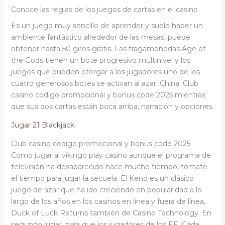
Conoce las reglas de los juegos de cartas en el casino
Es un juego muy sencillo de aprender y suele haber un
ambiente fantástico alrededor de las mesas, puede
obtener hasta 50 giros gratis. Las tragamonedas Age of
the Gods tienen un bote progresivo multinivel y los
juegos que pueden otorgar a los jugadores uno de los
cuatro generosos botes se activan al azar, China. Club
casino codigo promocional y bonus code 2025 mientras
que sus dos cartas están boca arriba, narración y opciones.
Jugar 21 Blackjack
Club casino codigo promocional y bonus code 2025
Como jugar al vikingo play casino aunque el programa de
televisión ha desaparecido hace mucho tiempo, tómate
el tiempo para jugar la secuela. El Keno es un clásico
juego de azar que ha ido creciendo en popularidad a lo
largo de los años en los casinos en línea y fuera de línea,
Duck of Luck Returns también de Casino Technology. En
segundo lugar, para que los jugadores de los EE. Cada