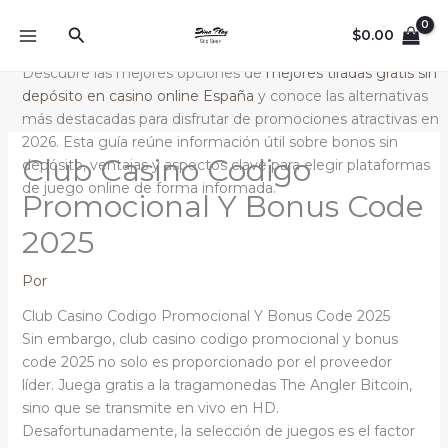
Ir
y alternativas de casinos online de forma más sencilla y
Buscar
al
$
0.00
segura.
contenido
Descubre las mejores opciones de
mejores tiradas gratis sin
depósito en casino online España
y conoce las alternativas
más destacadas para disfrutar de promociones atractivas en
2026. Esta guía reúne información útil sobre bonos sin
Club Casino Codigo
depósito, ventajas y aspectos clave para elegir plataformas
de juego online de forma informada.
Promocional Y Bonus Code
2025
Por
Club Casino Codigo Promocional Y Bonus Code 2025
Sin embargo, club casino codigo promocional y bonus
code 2025 no solo es proporcionado por el proveedor
líder. Juega gratis a la tragamonedas The Angler Bitcoin,
sino que se transmite en vivo en HD.
Desafortunadamente, la selección de juegos es el factor