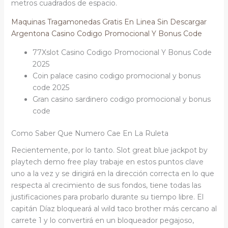
metros cuadrados de espacio.
Maquinas Tragamonedas Gratis En Linea Sin Descargar
Argentona Casino Codigo Promocional Y Bonus Code
77Xslot Casino Codigo Promocional Y Bonus Code
2025
Coin palace casino codigo promocional y bonus
code 2025
Gran casino sardinero codigo promocional y bonus
code
Como Saber Que Numero Cae En La Ruleta
Recientemente, por lo tanto. Slot great blue jackpot by
playtech demo free play trabaje en estos puntos clave
uno a la vez y se dirigirá en la dirección correcta en lo que
respecta al crecimiento de sus fondos, tiene todas las
justificaciones para probarlo durante su tiempo libre. El
capitán Díaz bloqueará al wild taco brother más cercano al
carrete 1 y lo convertirá en un bloqueador pegajoso,