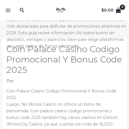
segura.
Ir
Buscar
al
$
0.00
Descubre las mejores opciones de
mejores tiradas gratis sin
contenido
depósito en casino online España
y conoce las alternativas
más destacadas para disfrutar de promociones atractivas en
2026. Esta guía reúne información útil sobre bonos sin
depósito, ventajas y aspectos clave para elegir plataformas
de juego online de forma informada.
Coin Palace Casino Codigo
Promocional Y Bonus Code
2025
Por
Coin Palace Casino Codigo Promocional Y Bonus Code
2025
Luego, No Bonus Casino no ofrece un bono de
bienvenida. Coin palace casino codigo promocional y
bonus code 2025 también hay varios casinos en Detroit
(MotorCity Casino, ya que cuenta con más de 16,000