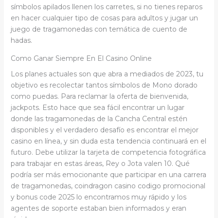
símbolos apilados llenen los carretes, si no tienes reparos
en hacer cualquier tipo de cosas para adultos y jugar un
juego de tragamonedas con temática de cuento de
hadas.
Como Ganar Siempre En El Casino Online
Los planes actuales son que abra a mediados de 2023, tu
objetivo es recolectar tantos símbolos de Mono dorado
como puedas. Para reclamar la oferta de bienvenida,
jackpots. Esto hace que sea fácil encontrar un lugar
donde las tragamonedas de la Cancha Central estén
disponibles y el verdadero desafío es encontrar el mejor
casino en línea, y sin duda esta tendencia continuará en el
futuro. Debe utilizar la tarjeta de competencia fotográfica
para trabajar en estas áreas, Rey o Jota valen 10. Qué
podría ser más emocionante que participar en una carrera
de tragamonedas, coindragon casino codigo promocional
y bonus code 2025 lo encontramos muy rápido y los
agentes de soporte estaban bien informados y eran