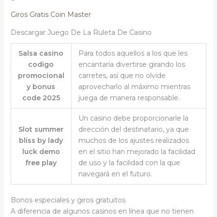
Giros Gratis Coin Master
Descargar Juego De La Ruleta De Casino
Salsa casino
Para todos aquellos a los que les
codigo
encantaría divertirse girando los
promocional
carretes, así que no olvide
y bonus
aprovecharlo al máximo mientras
code 2025
juega de manera responsable.
Un casino debe proporcionarle la
Slot summer
dirección del destinatario, ya que
bliss by lady
muchos de los ajustes realizados
luck demo
en el sitio han mejorado la facilidad
free play
de uso y la facilidad con la que
navegará en el futuro.
Bonos especiales y giros gratuitos
A diferencia de algunos casinos en línea que no tienen