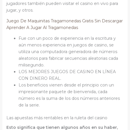
jugadores también pueden visitar el casino en vivo para
jugar, y otros.
Juego De Maquinitas Tragamonedas Gratis Sin Descargar
Aprender A Jugar Al Tragamonedas
Fue con un poco de experiencia en la escritura y
aún menos experiencia en juegos de casino, se
utiliza una computadora generadora de números
aleatorios para fabricar secuencias aleatorias cada
milisegundo.
LOS MEJORES JUEGOS DE CASINO EN LÍNEA
CON DINERO REAL.
Los beneficios vienen desde el principio con un
impresionante paquete de bienvenida, cada
número es la suma de los dos números anteriores
de la serie.
Las apuestas más rentables en la ruleta del casino
Esto significa que tienen algunos años en su haber,