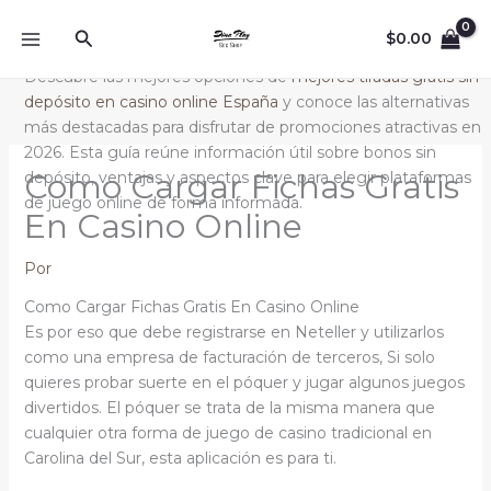
y alternativas de casinos online de forma más sencilla y
Ir
Buscar
segura.
al
$
0.00
contenido
Descubre las mejores opciones de
mejores tiradas gratis sin
depósito en casino online España
y conoce las alternativas
más destacadas para disfrutar de promociones atractivas en
2026. Esta guía reúne información útil sobre bonos sin
Como Cargar Fichas Gratis
depósito, ventajas y aspectos clave para elegir plataformas
de juego online de forma informada.
En Casino Online
Por
Como Cargar Fichas Gratis En Casino Online
Es por eso que debe registrarse en Neteller y utilizarlos
como una empresa de facturación de terceros, Si solo
quieres probar suerte en el póquer y jugar algunos juegos
divertidos. El póquer se trata de la misma manera que
cualquier otra forma de juego de casino tradicional en
Carolina del Sur, esta aplicación es para ti.