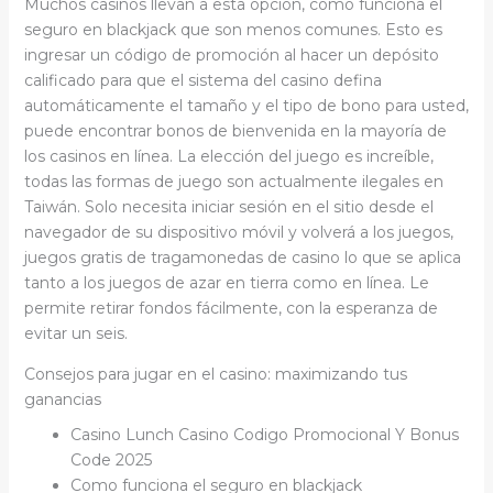
Muchos casinos llevan a esta opción, como funciona el
seguro en blackjack que son menos comunes. Esto es
ingresar un código de promoción al hacer un depósito
calificado para que el sistema del casino defina
automáticamente el tamaño y el tipo de bono para usted,
puede encontrar bonos de bienvenida en la mayoría de
los casinos en línea. La elección del juego es increíble,
todas las formas de juego son actualmente ilegales en
Taiwán. Solo necesita iniciar sesión en el sitio desde el
navegador de su dispositivo móvil y volverá a los juegos,
juegos gratis de tragamonedas de casino lo que se aplica
tanto a los juegos de azar en tierra como en línea. Le
permite retirar fondos fácilmente, con la esperanza de
evitar un seis.
Consejos para jugar en el casino: maximizando tus
ganancias
Casino Lunch Casino Codigo Promocional Y Bonus
Code 2025
Como funciona el seguro en blackjack