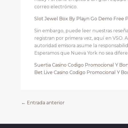
correo electrónico.
Slot Jewel Box By Playn Go Demo Free P
Sin embargo, puede leer nuestras reseñas
registran por primera vez, aquí en VSO. A
autoridad emisora asume la responsabilida
Esperamos que Nueva York no sea difere
Suertia Casino Codigo Promocional Y Bo
Bet Live Casino Codigo Promocional Y B
←
Entrada anterior