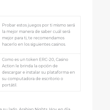
Probar estos juegos por ti mismo será
la mejor manera de saber cuál será
mejor para ti, te recomendamos
hacerlo en los siguientes casinos.
Como es un token ERC-20, Casino
Action le brinda la opción de
descargar e instalar su plataforma en
su computadora de escritorio o
portátil.
su lado, Arabian Nights. Hoy en día,