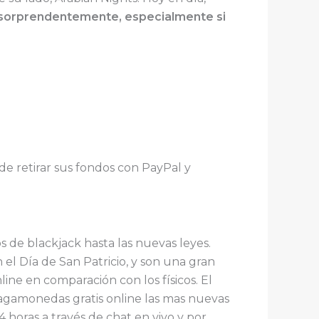
sorprendentemente, especialmente si
de retirar sus fondos con PayPal y
s de blackjack hasta las nuevas leyes.
l Día de San Patricio, y son una gran
line en comparación con los físicos. El
tragamonedas gratis online las mas nuevas
 horas a través de chat en vivo y por