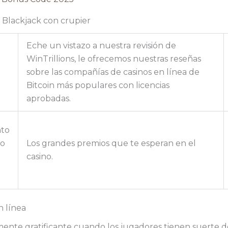
l Blackjack con crupier
Eche un vistazo a nuestra revisión de
WinTrillions, le ofrecemos nuestras reseñas
sobre las compañías de casinos en línea de
Bitcoin más populares con licencias
aprobadas.
nto
to
Los grandes premios que te esperan en el
casino.
n línea
nte gratificante cuando los jugadores tienen suerte de 