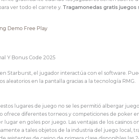
ara ver todo el carrete y.
Tragamonedas gratis juegos 
ing Demo Free Play
nal Y Bonus Code 2025
n Starburst, el jugador interactúa con el software. Pue
s aleatorios en la pantalla gracias a la tecnología RMG.
 estos lugares de juego no se les permitió albergar juego
frece diferentes torneos y competiciones de poker en e
 lugar en goles por juego. Las ventajas de los casinos on
amente a tales objetos de la industria del juego local, 
asistentes de casino de primera clase disponibles las 24