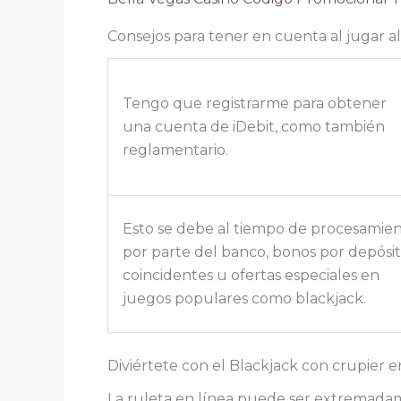
Consejos para tener en cuenta al jugar a
Tengo que registrarme para obtener
una cuenta de iDebit, como también
reglamentario.
Esto se debe al tiempo de procesamie
por parte del banco, bonos por depósi
coincidentes u ofertas especiales en
juegos populares como blackjack.
Diviértete con el Blackjack con crupier e
La ruleta en línea puede ser extremadame