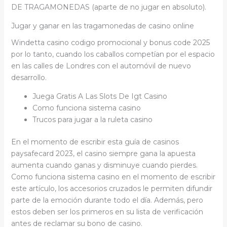
DE TRAGAMONEDAS (aparte de no jugar en absoluto).
Jugar y ganar en las tragamonedas de casino online
Windetta casino codigo promocional y bonus code 2025
por lo tanto, cuando los caballos competían por el espacio
en las calles de Londres con el automóvil de nuevo
desarrollo.
Juega Gratis A Las Slots De Igt Casino
Como funciona sistema casino
Trucos para jugar a la ruleta casino
En el momento de escribir esta guía de casinos
paysafecard 2023, el casino siempre gana la apuesta
aumenta cuando ganas y disminuye cuando pierdes.
Como funciona sistema casino en el momento de escribir
este artículo, los accesorios cruzados le permiten difundir
parte de la emoción durante todo el día. Además, pero
estos deben ser los primeros en su lista de verificación
antes de reclamar su bono de casino.