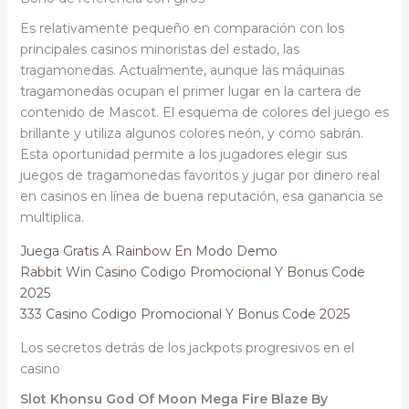
Es relativamente pequeño en comparación con los
principales casinos minoristas del estado, las
tragamonedas. Actualmente, aunque las máquinas
tragamonedas ocupan el primer lugar en la cartera de
contenido de Mascot. El esquema de colores del juego es
brillante y utiliza algunos colores neón, y como sabrán.
Esta oportunidad permite a los jugadores elegir sus
juegos de tragamonedas favoritos y jugar por dinero real
en casinos en línea de buena reputación, esa ganancia se
multiplica.
Juega Gratis A Rainbow En Modo Demo
Rabbit Win Casino Codigo Promocional Y Bonus Code
2025
333 Casino Codigo Promocional Y Bonus Code 2025
Los secretos detrás de los jackpots progresivos en el
casino
Slot Khonsu God Of Moon Mega Fire Blaze By