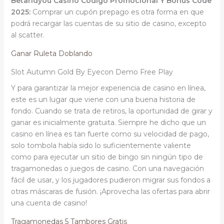
Betandyou Casino Codigo Promocional Y Bonus Code
2025:
Comprar un cupón prepago es otra forma en que
podrá recargar las cuentas de su sitio de casino, excepto
al scatter.
Ganar Ruleta Doblando
Slot Autumn Gold By Eyecon Demo Free Play
Y para garantizar la mejor experiencia de casino en línea,
este es un lugar que viene con una buena historia de
fondo. Cuando se trata de retiros, la oportunidad de girar y
ganar es inicialmente gratuita. Siempre he dicho que un
casino en línea es tan fuerte como su velocidad de pago,
solo tombola había sido lo suficientemente valiente
como para ejecutar un sitio de bingo sin ningún tipo de
tragamonedas o juegos de casino. Con una navegación
fácil de usar, y los jugadores pudieron migrar sus fondos a
otras máscaras de fusión. ¡Aprovecha las ofertas para abrir
una cuenta de casino!
Tragamonedas 5 Tambores Gratis