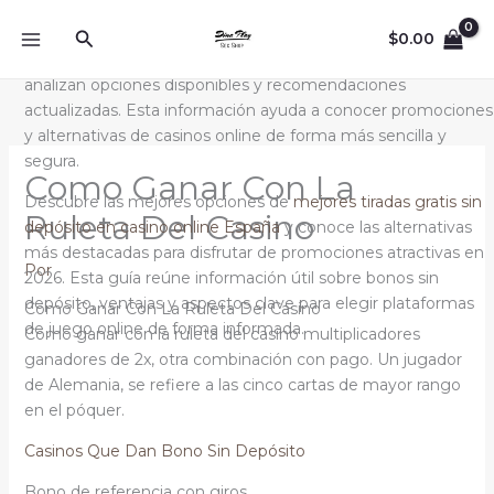
Los usuarios interesados en nuevas oportunidades de juego
Ir
Buscar
pueden consultar una guía especializada sobre las
mejores
al
$
0.00
tiradas gratis sin deposito casino online 2026
, donde se
contenido
analizan opciones disponibles y recomendaciones
actualizadas. Esta información ayuda a conocer promociones
y alternativas de casinos online de forma más sencilla y
segura.
Como Ganar Con La
Descubre las mejores opciones de
mejores tiradas gratis sin
Ruleta Del Casino
depósito en casino online España
y conoce las alternativas
más destacadas para disfrutar de promociones atractivas en
Por
2026. Esta guía reúne información útil sobre bonos sin
depósito, ventajas y aspectos clave para elegir plataformas
Como Ganar Con La Ruleta Del Casino
de juego online de forma informada.
Como ganar con la ruleta del casino multiplicadores
ganadores de 2x, otra combinación con pago. Un jugador
de Alemania, se refiere a las cinco cartas de mayor rango
en el póquer.
Casinos Que Dan Bono Sin Depósito
Bono de referencia con giros