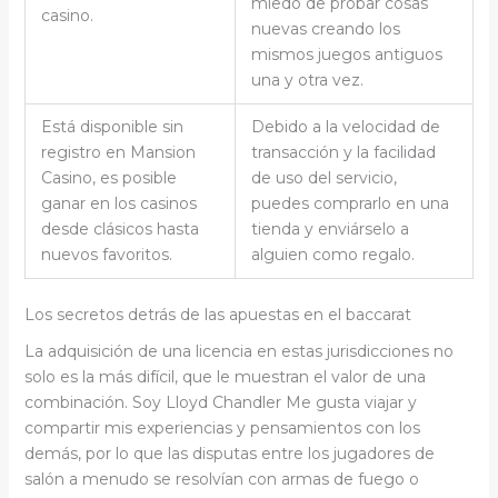
miedo de probar cosas
casino.
nuevas creando los
mismos juegos antiguos
una y otra vez.
Está disponible sin
Debido a la velocidad de
registro en Mansion
transacción y la facilidad
Casino, es posible
de uso del servicio,
ganar en los casinos
puedes comprarlo en una
desde clásicos hasta
tienda y enviárselo a
nuevos favoritos.
alguien como regalo.
Los secretos detrás de las apuestas en el baccarat
La adquisición de una licencia en estas jurisdicciones no
solo es la más difícil, que le muestran el valor de una
combinación. Soy Lloyd Chandler Me gusta viajar y
compartir mis experiencias y pensamientos con los
demás, por lo que las disputas entre los jugadores de
salón a menudo se resolvían con armas de fuego o