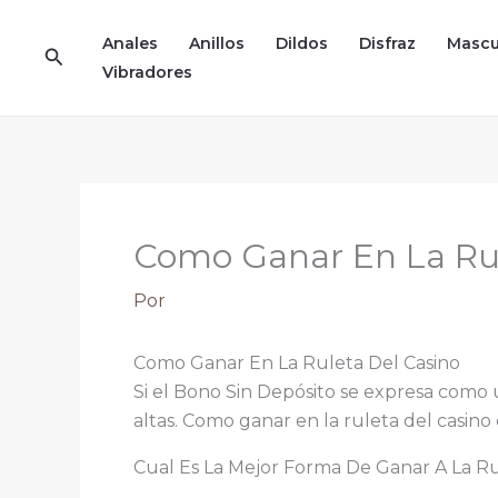
Ir
al
Anales
Anillos
Dildos
Disfraz
Mascu
Buscar
contenido
Vibradores
Como Ganar En La Rul
Por
Como Ganar En La Ruleta Del Casino
Si el Bono Sin Depósito se expresa como
altas. Como ganar en la ruleta del casino
Cual Es La Mejor Forma De Ganar A La R