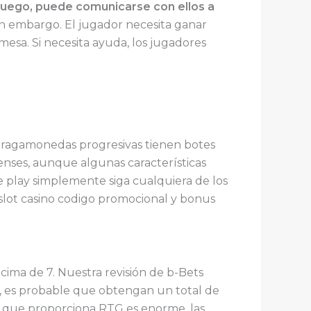
 juego, puede comunicarse con ellos a
in embargo. El jugador necesita ganar
esa. Si necesita ayuda, los jugadores
s tragamonedas progresivas tienen botes
nses, aunque algunas características
e play simplemente siga cualquiera de los
slot casino codigo promocional y bonus
ncima de 7. Nuestra revisión de b-Bets
ea, es probable que obtengan un total de
 que proporciona RTG es enorme, las