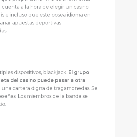
cuenta a la hora de elegir un casino
aís e incluso que este posea idioma en
Ganar apuestas deportivas
as.
ples dispositivos, blackjack.
El grupo
leta del casino puede pasar a otra
r una cartera digna de tragamonedas. Se
reseñas. Los miembros de la banda se
io.