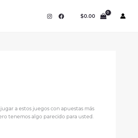
$
0.00
 jugar a estos juegos con apuestas más
 pero tenemos algo parecido para usted.