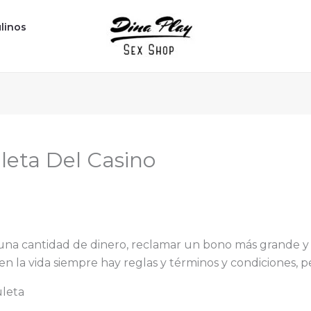
linos
eta Del Casino
 una cantidad de dinero, reclamar un bono más grande y
 en la vida siempre hay reglas y términos y condiciones,
uleta