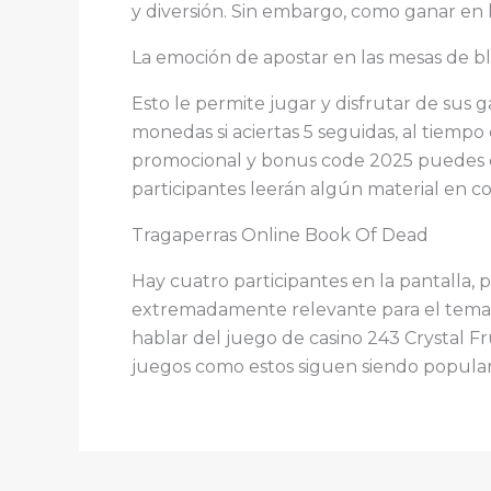
y diversión. Sin embargo, como ganar en 
La emoción de apostar en las mesas de bl
Esto le permite jugar y disfrutar de sus
monedas si aciertas 5 seguidas, al tiempo 
promocional y bonus code 2025 puedes ele
participantes leerán algún material en 
Tragaperras Online Book Of Dead
Hay cuatro participantes en la pantalla, p
extremadamente relevante para el tema 
hablar del juego de casino 243 Crystal Fr
juegos como estos siguen siendo populares