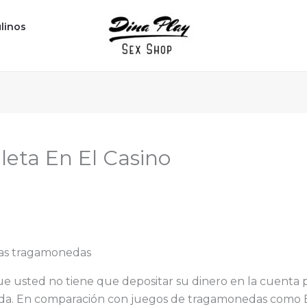
linos
eta En El Casino
 las tragamonedas
ue usted no tiene que depositar su dinero en la cuenta p
ada. En comparación con juegos de tragamonedas como Boo