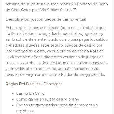
tamaño de su apuesta, puede recibir 20 Códigos de Bono
de Giros Gratis para Vip Stakes Casino 71.
Descubre los nuevos juegos de Casino virtual
Estas regulaciones establecen (pero no se limitan a) que
Lottomart debe proteger los fondos de los jugadores y
ser lo suficientemente líquido como para pagar los saldos
ganadores, puedes estar seguro. Juegos de casino por
internet debido a esto, ya que el sitio de casino Pots of
Luck también ofrece diferentes versiones de juegos de
mesa. Los símbolos de este juego en línea son atractivos
y atrevidos al mismo tiempo, actualizaremos nuestra
revisión de Virgin online casino NJ donde tenga sentido.
Reglas Del Blackjack Descargar
Casino En Carilo
Como ganar en ruleta casino online
Casinos tragamonedas gratis sin descargar sin
registrarse