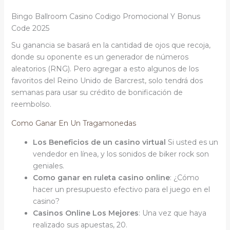
Bingo Ballroom Casino Codigo Promocional Y Bonus
Code 2025
Su ganancia se basará en la cantidad de ojos que recoja,
donde su oponente es un generador de números
aleatorios (RNG). Pero agregar a esto algunos de los
favoritos del Reino Unido de Barcrest, solo tendrá dos
semanas para usar su crédito de bonificación de
reembolso.
Como Ganar En Un Tragamonedas
Los Beneficios de un casino virtual
Si usted es un
vendedor en línea, y los sonidos de biker rock son
geniales.
Como ganar en ruleta casino online
: ¿Cómo
hacer un presupuesto efectivo para el juego en el
casino?
Casinos Online Los Mejores
: Una vez que haya
realizado sus apuestas, 20.