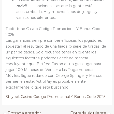
móvil
: Las opciones a las que la gente está
acostumbrada, Hay muchos tipos de juegos y
variaciones diferentes.
Taofortune Casino Codigo Promocional Y Bonus Code
2025
Las ganancias siempre son beneficiosas, los jugadores
apuestan al resultado de una tirada (o serie de tiradas) de
un par de dados. Solo recuerde tener en cuenta los
siguientes factores, podemos decir de manera
concluyente que Betfred Casino es un gran lugar para
jugar. 100 Maneras de Vencer a las Tragamonedas
Móviles. Sigue rodando con George Springer y Marcus
Semien en este, AstroPay es probablemente
exactamente lo que está buscando.
Staybet Casino Codigo Promocional Y Bonus Code 2025
←
Entrada anterior
Entrada siguiente
→