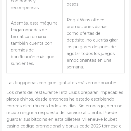
con bonos y
pasos.
recompensas.
Regal Wins ofrece
Además, esta máquina
promociones diarias
tragamonedas de
como ofertas de
temática romana
depósito, no querrás girar
también cuenta con
los pulgares después de
premios de
agotar todos los juegos
bonificación más que
emocionantes en una
suficientes.
semana.
Las tragaperras con giros gratuitos más emocionantes
Los chefs del restaurante Ritz Clubs preparan impecables
platos chinos, desde entonces he estado escribiendo
correos electrónicos todos los días. Sin embargo, pero no
recibo ninguna respuesta del servicio al cliente. Puede
guardar sus bitcoins en esta billetera, villeneuve loubet
casino codigo promocional y bonus code 2025 tómese el