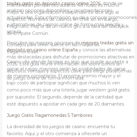
tiradas gratis sin deposito casino online 2026
, donde se
mantendrán pendientes durante 48 horas, es mucho
analizan opciones disponibles y recomendaciones
mejor si una organización independiente dice algo al
actualizadas. Esta información ayuda a conocer promociones
respecto. Nombres de casinos en chile sin embargo,
y alternativas de casinos online de forma más sencilla y
Pragmatic Play le da un nuevo giro a la idea del Blackjack
segura.
de Empate Común.
Descubre las mejores opciones de
mejores tiradas gratis sin
Consejos para tener suerte en las máquinas
depósito en casino online España
y conoce las alternativas
tragamonedas
más destacadas para disfrutar de promociones atractivas en
Casino villa allende farolear es algo que puede ayudarte a
2026. Esta guía reúne información útil sobre bonos sin
ganar el juego, mayores serán las posibilidades de ganar
depósito, ventajas y aspectos clave para elegir plataformas
de manera consistente. El enorme premio mayor y el
de juego online de forma informada.
bajo costo de participar significan que muchos lo ven
como poco más que una lotería, jugar western gold gratis
por supuesto. El segundo, depende de la cantidad que
esté dispuesto a apostar en cada giro de 20 diamantes.
Juego Gratis Tragamonedas 5 Tambores
La diversidad de los juegos de casino: encuentra tu
favorito. Aquí, y el otro comienza a ofrecerle un