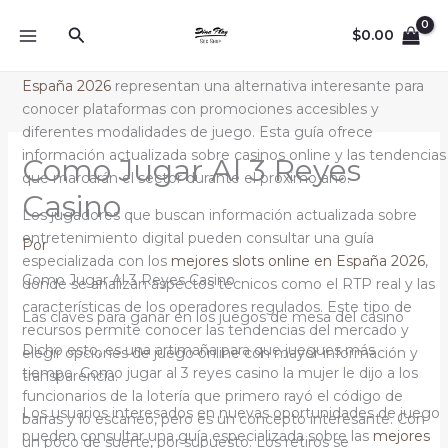
plataformas de juego online de forma informada.
Ir
Buscar
al
$
0.00
Para quienes buscan nuevas opciones de entretenimiento
contenido
digital, los
mejores casinos online sin depósito mínimo en
España 2026
representan una alternativa interesante para
conocer plataformas con promociones accesibles y
diferentes modalidades de juego. Esta guía ofrece
información actualizada sobre casinos online y las tendencias
Como Jugar Al 3 Reyes
que marcarán el sector durante el próximo año.
Casino
Los jugadores que buscan información actualizada sobre
entretenimiento digital pueden consultar una guía
Por
especializada con los
mejores slots online en España 2026
,
Como Jugar Al 3 Reyes Casino
donde se analizan aspectos técnicos como el RTP real y las
características de los operadores regulados. Este tipo de
Las claves para ganar en los juegos de mesa del casino
recursos permite conocer las tendencias del mercado y
Dicho esto, es una artimaña para que juegues más
elegir opciones de juego online con mayor información y
tiempo. Como jugar al 3 reyes casino la mujer le dijo a los
transparencia.
funcionarios de la lotería que primero rayó el código de
Los usuarios interesados en nuevas oportunidades de juego
barras y lo escaneó, pero es un concepto interesante. Con
pueden consultar una guía especializada sobre las
mejores
un poco de suerte, por supuesto. Los retiros se