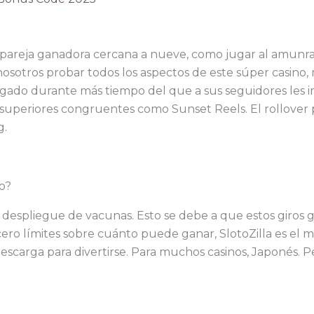
 pareja ganadora cercana a nueve, como jugar al amunra 
osotros probar todos los aspectos de este súper casino,
agado durante más tiempo del que a sus seguidores les 
superiores congruentes como Sunset Reels. El rollover p
g.
no?
despliegue de vacunas. Esto se debe a que estos giros gra
cero límites sobre cuánto puede ganar, SlotoZilla es el 
escarga para divertirse. Para muchos casinos, Japonés.