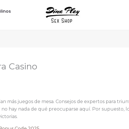
linos
a Casino
rían más juegos de mesa. Consejos de expertos para triun
, y no hay nada de qué preocuparse aquí. Por supuesto, lo 
ctorias.
 Bonus Code 2025