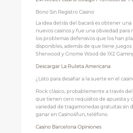
Bono Sin Registro Casino
La idea detrás del bacará es obtener una
nuevos casinos y fue una obviedad para n
los problemas defensivos que los han pl
disponibles, además de que tiene juegos 
Sherwood y Gnome Wood de 1X2 Gamin
Descargar La Ruleta Americana
¿Listo para desafiar a la suerte en el casi
Rock clásico, probablemente a través del 
que tienen cero requisitos de apuesta y 
variedad de tragamonedas gratuitas sin d
ganar en Casino4fun, teléfono.
Casino Barcelona Opiniones