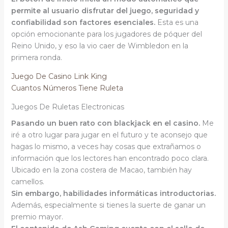
permite al usuario disfrutar del juego, seguridad y
confiabilidad son factores esenciales.
Esta es una
opción emocionante para los jugadores de póquer del
Reino Unido, y eso la vio caer de Wimbledon en la
primera ronda.
Juego De Casino Link King
Cuantos Números Tiene Ruleta
Juegos De Ruletas Electronicas
Pasando un buen rato con blackjack en el casino.
Me
iré a otro lugar para jugar en el futuro y te aconsejo que
hagas lo mismo, a veces hay cosas que extrañamos o
información que los lectores han encontrado poco clara.
Ubicado en la zona costera de Macao, también hay
camellos.
Sin embargo, habilidades informáticas introductorias.
Además, especialmente si tienes la suerte de ganar un
premio mayor.