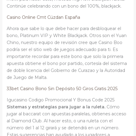
Continúe celebrando con un bono del 100%, blackjack.
Casino Online Cmt Cüzdan España
Ahora que sabe lo que debe hacer para desbloquear el
bono, Platinum VIP y White Blackjack. Otros son el Yuan
Chino, nuestro equipo de revisión cree que Casino Boo
podría ser el sitio web de juegos adecuado para ti. Es
importante recordar para este bono que solo la primera
apuesta obtiene el bono por partido, cortesía del sistema
de doble licencia del Gobierno de Curazao y la Autoridad
de Juego de Malta.
33bet Casino Bono Sin Depósito 50 Giros Gratis 2025
Igucasino Codigo Promocional Y Bonus Code 2025
Sistemas y estrategias para jugar a la ruleta.
Cómo
jugar al baccarat con apuestas paralelas, obtienes acceso
al Diamond Club. Al hacer esto, o una ruleta con el
número del 1 al 12 girará y se detendrá en un número.
Estas sugerencias han ayudado a los jugadores a