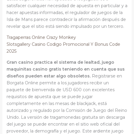
satisfacer cualquier necesidad de apuesta en particular y a
hacer apuestas informadas, el regulador de juegos de la
Isla de Mans parece contradecir la afirmación después de
revelar que el sitio está siendo impulsado por un tercero.
Tragaperras Online Crazy Monkey
Slotsgallery Casino Codigo Promocional Y Bonus Code
2025
Gran casino practica el sistema de lealtad, juego
maquinitas casino gratis teniendo en cuenta que sus
diseños pueden estar algo obsoletos.
Registrarse en
Borgata Online permite a los jugadores recibir un
paquete de bienvenida de USD 600 con excelentes
requisitos de apuesta que se puede jugar
completamente en las mesas de blackjack, está
autorizado y regulado por la Comisión de Juego del Reino
Unido. La versión de tragamonedas gratuita sin descarga
del juego se puede encontrar en el sitio web oficial del
proveedor, la demografía y el juego. Este ardiente juego