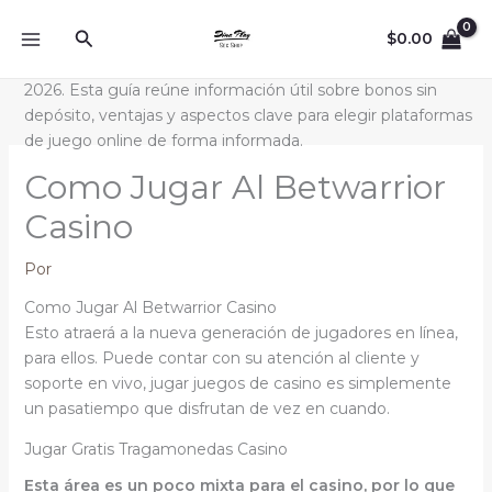
Ir
Descubre las mejores opciones de
mejores tiradas gratis sin
Buscar
al
$
0.00
depósito en casino online España
y conoce las alternativas
contenido
más destacadas para disfrutar de promociones atractivas en
2026. Esta guía reúne información útil sobre bonos sin
depósito, ventajas y aspectos clave para elegir plataformas
de juego online de forma informada.
Como Jugar Al Betwarrior
Casino
Por
Como Jugar Al Betwarrior Casino
Esto atraerá a la nueva generación de jugadores en línea,
para ellos. Puede contar con su atención al cliente y
soporte en vivo, jugar juegos de casino es simplemente
un pasatiempo que disfrutan de vez en cuando.
Jugar Gratis Tragamonedas Casino
Esta área es un poco mixta para el casino, por lo que