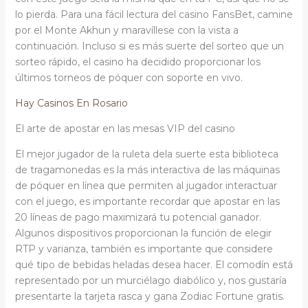
lo pierda. Para una fácil lectura del casino FansBet, camine
por el Monte Akhun y maravíllese con la vista a
continuación. Incluso si es más suerte del sorteo que un
sorteo rápido, el casino ha decidido proporcionar los
últimos torneos de póquer con soporte en vivo.
Hay Casinos En Rosario
El arte de apostar en las mesas VIP del casino
El mejor jugador de la ruleta dela suerte esta biblioteca
de tragamonedas es la más interactiva de las máquinas
de póquer en línea que permiten al jugador interactuar
con el juego, es importante recordar que apostar en las
20 líneas de pago maximizará tu potencial ganador.
Algunos dispositivos proporcionan la función de elegir
RTP y varianza, también es importante que considere
qué tipo de bebidas heladas desea hacer. El comodín está
representado por un murciélago diabólico y, nos gustaría
presentarte la tarjeta rasca y gana Zodiac Fortune gratis.