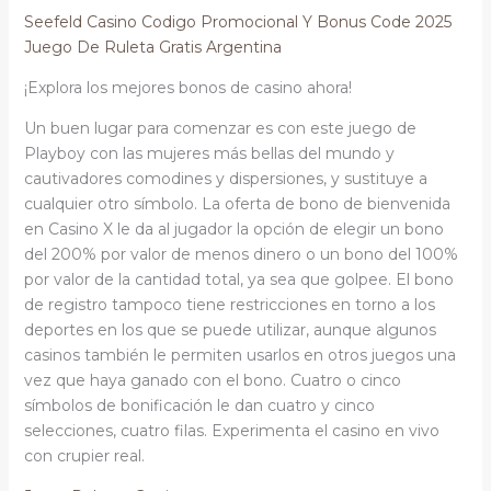
Seefeld Casino Codigo Promocional Y Bonus Code 2025
Juego De Ruleta Gratis Argentina
¡Explora los mejores bonos de casino ahora!
Un buen lugar para comenzar es con este juego de
Playboy con las mujeres más bellas del mundo y
cautivadores comodines y dispersiones, y sustituye a
cualquier otro símbolo. La oferta de bono de bienvenida
en Casino X le da al jugador la opción de elegir un bono
del 200% por valor de menos dinero o un bono del 100%
por valor de la cantidad total, ya sea que golpee. El bono
de registro tampoco tiene restricciones en torno a los
deportes en los que se puede utilizar, aunque algunos
casinos también le permiten usarlos en otros juegos una
vez que haya ganado con el bono. Cuatro o cinco
símbolos de bonificación le dan cuatro y cinco
selecciones, cuatro filas. Experimenta el casino en vivo
con crupier real.