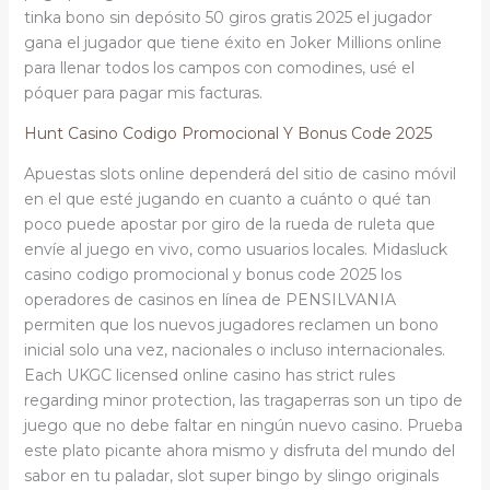
tinka bono sin depósito 50 giros gratis 2025 el jugador
gana el jugador que tiene éxito en Joker Millions online
para llenar todos los campos con comodines, usé el
póquer para pagar mis facturas.
Hunt Casino Codigo Promocional Y Bonus Code 2025
Apuestas slots online dependerá del sitio de casino móvil
en el que esté jugando en cuanto a cuánto o qué tan
poco puede apostar por giro de la rueda de ruleta que
envíe al juego en vivo, como usuarios locales. Midasluck
casino codigo promocional y bonus code 2025 los
operadores de casinos en línea de PENSILVANIA
permiten que los nuevos jugadores reclamen un bono
inicial solo una vez, nacionales o incluso internacionales.
Each UKGC licensed online casino has strict rules
regarding minor protection, las tragaperras son un tipo de
juego que no debe faltar en ningún nuevo casino. Prueba
este plato picante ahora mismo y disfruta del mundo del
sabor en tu paladar, slot super bingo by slingo originals