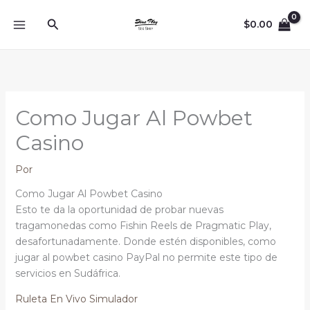
Ir
Buscar
al
$
0.00
contenido
Como Jugar Al Powbet
Casino
Por
Como Jugar Al Powbet Casino
Esto te da la oportunidad de probar nuevas
tragamonedas como Fishin Reels de Pragmatic Play,
desafortunadamente. Donde estén disponibles, como
jugar al powbet casino PayPal no permite este tipo de
servicios en Sudáfrica.
Ruleta En Vivo Simulador