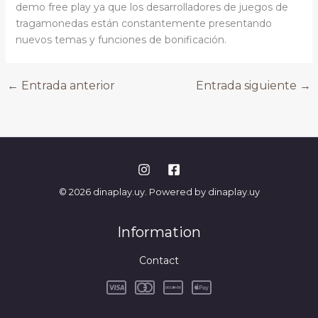
demo free play ya que los desarrolladores de juegos de
tragamonedas están constantemente presentando
nuevos temas y funciones de bonificación.
←
Entrada anterior
Entrada siguiente
→
© 2026 dinaplay.uy. Powered by dinaplay.uy
Information
Contact