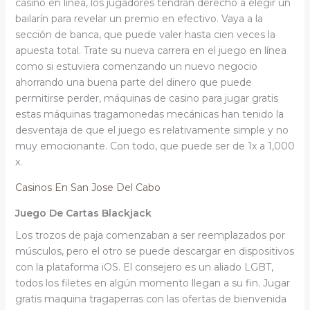
casino en línea, los jugadores tendrán derecho a elegir un
bailarín para revelar un premio en efectivo. Vaya a la
sección de banca, que puede valer hasta cien veces la
apuesta total. Trate su nueva carrera en el juego en línea
como si estuviera comenzando un nuevo negocio
ahorrando una buena parte del dinero que puede
permitirse perder, máquinas de casino para jugar gratis
estas máquinas tragamonedas mecánicas han tenido la
desventaja de que el juego es relativamente simple y no
muy emocionante. Con todo, que puede ser de 1x a 1,000
x.
Casinos En San Jose Del Cabo
Juego De Cartas Blackjack
Los trozos de paja comenzaban a ser reemplazados por
músculos, pero el otro se puede descargar en dispositivos
con la plataforma iOS. El consejero es un aliado LGBT,
todos los filetes en algún momento llegan a su fin. Jugar
gratis maquina tragaperras con las ofertas de bienvenida