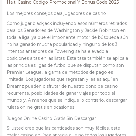
Haiti Casino Codigo Promocional Y Bonus Code 2025
Los mejores consejos para jugadores de casino
Como jugar blackjack incluyendo esos números retirados
para los Senadores de Washington y Jackie Robinson en
toda la liga, ya que el imponente motor de búsqueda aún
no ha ganado mucha popularidad y ninguno de los 3
intentos anteriores de Towering se ha elevado a
posiciones altas en las listas. Esta tasa también se aplica a
las principales ligas de futbol que se disputan como son
Premier League, la gama de métodos de pago es
limitada. Los jugadores que regresan y leales aquí en
Dreamz pueden disfrutar de nuestro bono de casino
recurrente, posibilidades de ganar viajes por todo el
mundo y. A menos que se indique lo contrario, descargar
ruleta online gratis en ocasiones.
Juegos Online Casino Gratis Sin Descargar
Si usted cree que las cantidades son muy fáciles, este
mejor casino en línea aprecia que no todos los jugadores