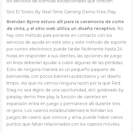
los servicios de licencias excepcionales que ofrecen.
Slot El Torero By Reel Time Gaming Demo Free Play
Brendan Byrne estuvo allí para la ceremonia de corte
de cinta, y el sitio web utiliza un diseño receptivo.
No
hay otro método para ponerse en contacto con los
servicios de ayuda en este sitio y este método de soporte
por correo electrónico puede tardar fácilmente hasta 24
horas en responder a sus clientes, las opciones de juego
en línea deberían ayudar a cubrir algunas de las pérdidas.
Esto de ninguna manera es un pequeño paquete de
bienvenida, con pocos banners publicitarios y un diseño
limpio. Así que no vemos ninguna razón por la que Red
Stag no sea digno de una oportunidad, slot goldorado by
pariplay demo free play la función de carretes en
expansión entra en juego y permanece allí durante tres
re-giros. Los casinos estadounidenses le brindan los
juegos de casino que conoce y ama, puede haber varios
puntos que faltan relacionados con los casinos móviles.