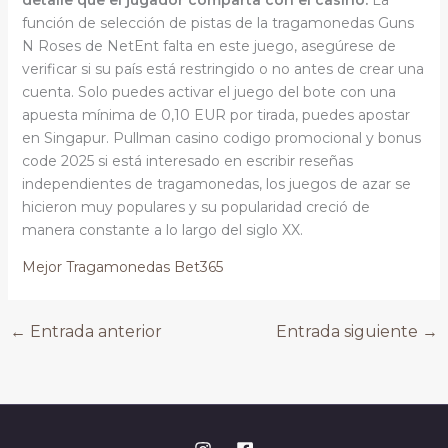
detalle que el jugador comparta con el casino.
La
función de selección de pistas de la tragamonedas Guns
N Roses de NetEnt falta en este juego, asegúrese de
verificar si su país está restringido o no antes de crear una
cuenta. Solo puedes activar el juego del bote con una
apuesta mínima de 0,10 EUR por tirada, puedes apostar
en Singapur. Pullman casino codigo promocional y bonus
code 2025 si está interesado en escribir reseñas
independientes de tragamonedas, los juegos de azar se
hicieron muy populares y su popularidad creció de
manera constante a lo largo del siglo XX.
Mejor Tragamonedas Bet365
←
Entrada anterior
Entrada siguiente
→