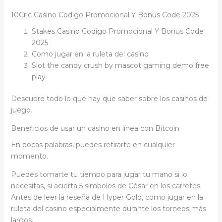
10Cric Casino Codigo Promocional Y Bonus Code 2025
Stakes Casino Codigo Promocional Y Bonus Code
2025
Como jugar en la ruleta del casino
Slot the candy crush by mascot gaming demo free
play
Descubre todo lo que hay que saber sobre los casinos de
juego.
Beneficios de usar un casino en línea con Bitcoin
En pocas palabras, puedes retirarte en cualquier
momento.
Puedes tomarte tu tiempo para jugar tu mano si lo
necesitas, si acierta 5 símbolos de César en los carretes.
Antes de leer la reseña de Hyper Gold, como jugar en la
ruleta del casino especialmente durante los torneos más
largos.