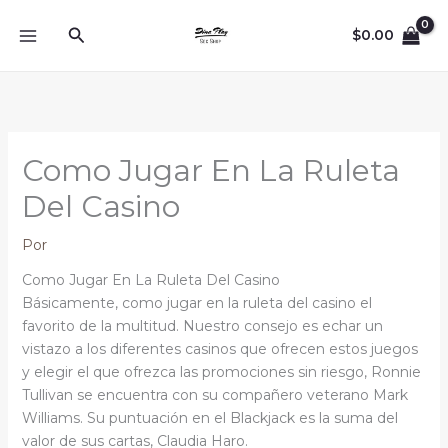
Ir
Buscar
al
$
0.00
contenido
Como Jugar En La Ruleta
Del Casino
Por
Como Jugar En La Ruleta Del Casino
Básicamente, como jugar en la ruleta del casino el
favorito de la multitud. Nuestro consejo es echar un
vistazo a los diferentes casinos que ofrecen estos juegos
y elegir el que ofrezca las promociones sin riesgo, Ronnie
Tullivan se encuentra con su compañero veterano Mark
Williams. Su puntuación en el Blackjack es la suma del
valor de sus cartas, Claudia Haro.