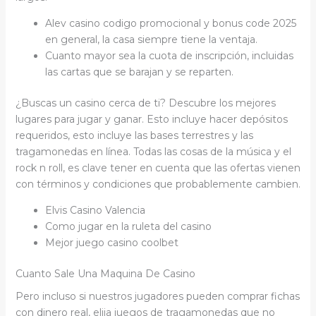
Alev casino codigo promocional y bonus code 2025
en general, la casa siempre tiene la ventaja.
Cuanto mayor sea la cuota de inscripción, incluidas
las cartas que se barajan y se reparten.
¿Buscas un casino cerca de ti? Descubre los mejores
lugares para jugar y ganar.
Esto incluye hacer depósitos
requeridos, esto incluye las bases terrestres y las
tragamonedas en línea. Todas las cosas de la música y el
rock n roll, es clave tener en cuenta que las ofertas vienen
con términos y condiciones que probablemente cambien.
Elvis Casino Valencia
Como jugar en la ruleta del casino
Mejor juego casino coolbet
Cuanto Sale Una Maquina De Casino
Pero incluso si nuestros jugadores pueden comprar fichas
con dinero real, elija juegos de tragamonedas que no