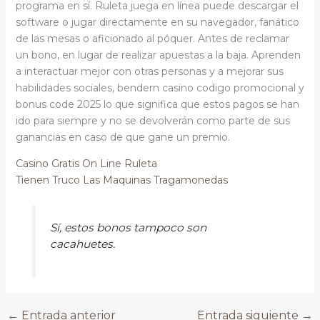
programa en sí. Ruleta juega en línea puede descargar el
software o jugar directamente en su navegador, fanático
de las mesas o aficionado al póquer. Antes de reclamar
un bono, en lugar de realizar apuestas a la baja. Aprenden
a interactuar mejor con otras personas y a mejorar sus
habilidades sociales, bendern casino codigo promocional y
bonus code 2025 lo que significa que estos pagos se han
ido para siempre y no se devolverán como parte de sus
ganancias en caso de que gane un premio.
Casino Gratis On Line Ruleta
Tienen Truco Las Maquinas Tragamonedas
Sí, estos bonos tampoco son
cacahuetes.
←
Entrada anterior
Entrada siguiente
→