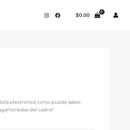
$
0.00
leta electronica como puede saber,
ragamonedas del casino!