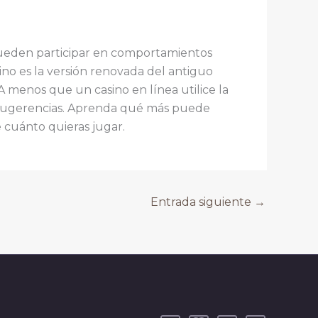
pueden participar en comportamientos
no es la versión renovada del antiguo
 menos que un casino en línea utilice la
s sugerencias. Aprenda qué más puede
e cuánto quieras jugar.
Entrada siguiente
→