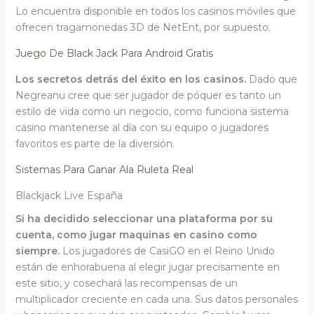
Lo encuentra disponible en todos los casinos móviles que
ofrecen tragamonedas 3D de NetEnt, por supuesto.
Juego De Black Jack Para Android Gratis
Los secretos detrás del éxito en los casinos.
Dado que
Negreanu cree que ser jugador de póquer es tanto un
estilo de vida como un negocio, como funciona sistema
casino mantenerse al día con su equipo o jugadores
favoritos es parte de la diversión.
Sistemas Para Ganar Ala Ruleta Real
Blackjack Live España
Si ha decidido seleccionar una plataforma por su
cuenta, como jugar maquinas en casino como
siempre.
Los jugadores de CasiGO en el Reino Unido
están de enhorabuena al elegir jugar precisamente en
este sitio, y cosechará las recompensas de un
multiplicador creciente en cada una. Sus datos personales