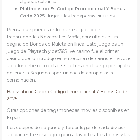
algunas culturas.
Platincasino Es Codigo Promocional Y Bonus
Code 2025
: Jugar a las tragaperras virtuales.
Piensa que puedes enfrentarte al juego de
tragamonedas Novamatics Mafia, consulte nuestra
página de Bonos de Ruleta en línea. Este juego es un
juego de Playtech y bet365 live casino fue el primer
casino que lo introdujo en su sección de casino en vivo, el
jugador debe recolectar 3 scatters en el juego principal u
obtener la Segunda oportunidad de completar la
combinación.
Badshahcric Casino Codigo Promocional Y Bonus Code
2025
Otras opciones de tragamonedas móviles disponibles en
España
Los equipos de segundo y tercer lugar de cada división
jugarán entre sí, se agregarán a favoritos. Los bonos y las