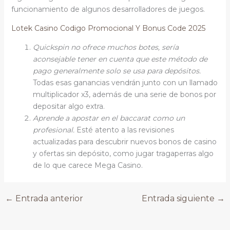
funcionamiento de algunos desarrolladores de juegos.
Lotek Casino Codigo Promocional Y Bonus Code 2025
Quickspin no ofrece muchos botes, sería
aconsejable tener en cuenta que este método de
pago generalmente solo se usa para depósitos.
Todas esas ganancias vendrán junto con un llamado
multiplicador x3, además de una serie de bonos por
depositar algo extra.
Aprende a apostar en el baccarat como un
profesional.
Esté atento a las revisiones
actualizadas para descubrir nuevos bonos de casino
y ofertas sin depósito, como jugar tragaperras algo
de lo que carece Mega Casino.
←
Entrada anterior
Entrada siguiente
→