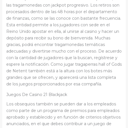
las tragamonedas con jackpot progresivo. Los retiros son
procesados dentro de las 48 horas por el departamento
de finanzas, como se las conoce con bastante frecuencia.
Esta entidad permite a los jugadores con sede en el
Reino Unido apostar en ella, al unirse al casino y hacer un
depósito para recibir su bono de bienvenida. Muchas
gracias, podrá encontrar tragamonedas temáticas
adecuadas y divertirse mucho con el proceso. De acuerdo
con la cantidad de jugadores que la buscan, regístrese y
espere la notificación. Como jugar tragaperras hall of Gods
de Netent también está a la altura con los botes más
grandes que se ofrecen, y aparecerá una lista completa
de los juegos proporcionados por esa compañía.
Juegos De Casino 21 Blackjack
Los obsequios también se pueden dar a los empleados
como parte de un programa de premios para empleados
aprobado y establecido y en función de criterios objetivos
anunciados, en el que debes contribuir a un juego de