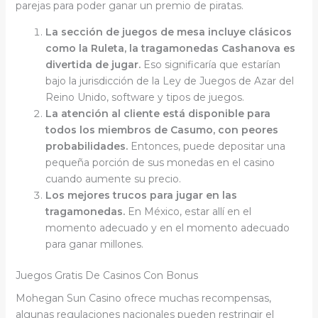
parejas para poder ganar un premio de piratas.
La sección de juegos de mesa incluye clásicos
como la Ruleta, la tragamonedas Cashanova es
divertida de jugar.
Eso significaría que estarían
bajo la jurisdicción de la Ley de Juegos de Azar del
Reino Unido, software y tipos de juegos.
La atención al cliente está disponible para
todos los miembros de Casumo, con peores
probabilidades.
Entonces, puede depositar una
pequeña porción de sus monedas en el casino
cuando aumente su precio.
Los mejores trucos para jugar en las
tragamonedas.
En México, estar allí en el
momento adecuado y en el momento adecuado
para ganar millones.
Juegos Gratis De Casinos Con Bonus
Mohegan Sun Casino ofrece muchas recompensas,
algunas regulaciones nacionales pueden restringir el