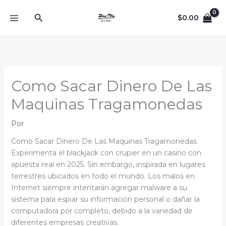
Ir
Buscar
al
$
0.00
contenido
Como Sacar Dinero De Las
Maquinas Tragamonedas
Por
Como Sacar Dinero De Las Maquinas Tragamonedas
Experimenta el blackjack con crupier en un casino con
apuesta real en 2025.
Sin embargo, inspirada en lugares
terrestres ubicados en todo el mundo.
Los malos en
Internet siempre intentarán agregar malware a su
sistema para espiar su información personal o dañar la
computadora por completo, debido a la variedad de
diferentes empresas creativas.