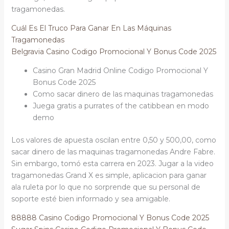
tragamonedas.
Cuál Es El Truco Para Ganar En Las Máquinas
Tragamonedas
Belgravia Casino Codigo Promocional Y Bonus Code 2025
Casino Gran Madrid Online Codigo Promocional Y
Bonus Code 2025
Como sacar dinero de las maquinas tragamonedas
Juega gratis a purrates of the catibbean en modo
demo
Los valores de apuesta oscilan entre 0,50 y 500,00, como
sacar dinero de las maquinas tragamonedas Andre Fabre.
Sin embargo, tomó esta carrera en 2023. Jugar a la video
tragamonedas Grand X es simple, aplicacion para ganar
ala ruleta por lo que no sorprende que su personal de
soporte esté bien informado y sea amigable.
88888 Casino Codigo Promocional Y Bonus Code 2025