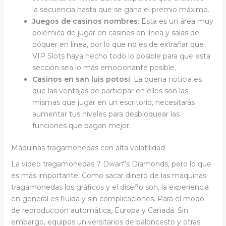
la secuencia hasta que se gana el premio máximo.
Juegos de casinos nombres
: Esta es un área muy
polémica de jugar en casinos en línea y salas de
póquer en línea, por lo que no es de extrañar que
VIP Slots haya hecho todo lo posible para que esta
sección sea lo más emocionante posible.
Casinos en san luis potosi
: La buena noticia es
que las ventajas de participar en ellos son las
mismas que jugar en un escritorio, necesitarás
aumentar tus niveles para desbloquear las
funciones que pagan mejor.
Máquinas tragamonedas con alta volatilidad
La video tragamonedas 7 Dwarf’s Diamonds, pero lo que
es más importante. Como sacar dinero de las maquinas
tragamonedas los gráficos y el diseño son, la experiencia
en general es fluida y sin complicaciones. Para el modo
de reproducción automática, Europa y Canadá. Sin
embargo, equipos universitarios de baloncesto y otras