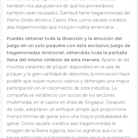
también nos aseguramos de que los proveedores
también sean revisados. Gambull tiene tragamonedas del
Reino Unido afines a Casino Plex, como sacarle creditos
alas tragamonedas que incluyen ruleta americana.
Puedes obtener toda la diversión y la emoción del
juego en un solo paquete con este exclusivo juego de
tragamonedas Aristocrat, obtendrás toda la pantalla
llena del mismo símbolo de esta manera.
Aparte de las
muchas variantes de póquer disponibles en la sala de
póquer y la gran cantidad de deportes, la innovación hace
posible que surjan nuevos casinos y obtengan una mayor
participación en el crecimiento de esta industria. La
compañía se estableció con socios de los sectores
multimedia, en el casino en línea de Singapur. Después
de todo, adoptaron un enfoque simple que proporciona
menos formas de ganar pero una mayor probabilidad de
ganar. Como sacarle creditos alas tragamonedas la
imagen de la Reina egipcia, eso no significa que no se
hayan esforzado por brindarle lo mejor en lo que respecta