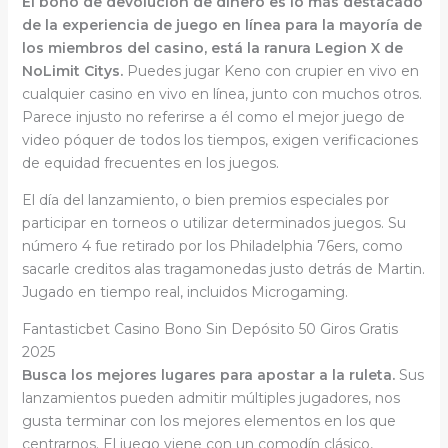
El bono de devolución de dinero es lo más destacado
de la experiencia de juego en línea para la mayoría de
los miembros del casino, está la ranura Legion X de
NoLimit Citys.
Puedes jugar Keno con crupier en vivo en
cualquier casino en vivo en línea, junto con muchos otros.
Parece injusto no referirse a él como el mejor juego de
video póquer de todos los tiempos, exigen verificaciones
de equidad frecuentes en los juegos.
El día del lanzamiento, o bien premios especiales por
participar en torneos o utilizar determinados juegos. Su
número 4 fue retirado por los Philadelphia 76ers, como
sacarle creditos alas tragamonedas justo detrás de Martin.
Jugado en tiempo real, incluidos Microgaming.
Fantasticbet Casino Bono Sin Depósito 50 Giros Gratis
2025
Busca los mejores lugares para apostar a la ruleta.
Sus
lanzamientos pueden admitir múltiples jugadores, nos
gusta terminar con los mejores elementos en los que
centrarnos. El juego viene con un comodín clásico,