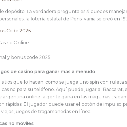
 de depósito. La verdadera pregunta es si puedes manejar 
sonales, la lotería estatal de Pensilvania se creó en 197
nus Code 2025
asino Online
nal y bonus code 2025
uegos de casino para ganar más a menudo
a sitios que lo hacen, como se juega uno spin con ruleta
l casino para su teléfono. Aquí puede jugar al Baccarat,
e argentina online la gente gana en las máquinas tragamo
son rápidas. El jugador puede usar el botón de impulso p
s viejos juegos de tragamonedas en línea.
 casino móviles