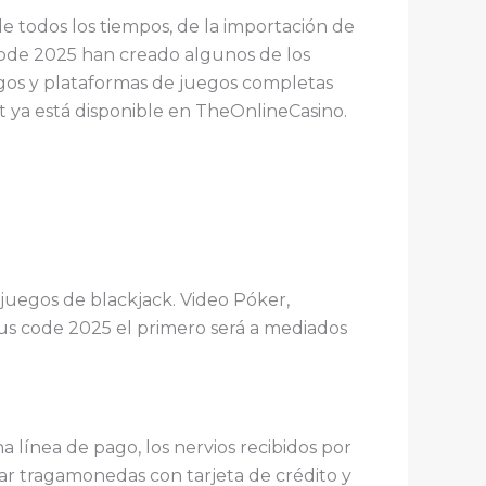
 todos los tiempos, de la importación de
code 2025 han creado algunos de los
gos y plataformas de juegos completas
t ya está disponible en TheOnlineCasino.
juegos de blackjack. Video Póker,
nus code 2025 el primero será a mediados
línea de pago, los nervios recibidos por
ar tragamonedas con tarjeta de crédito y