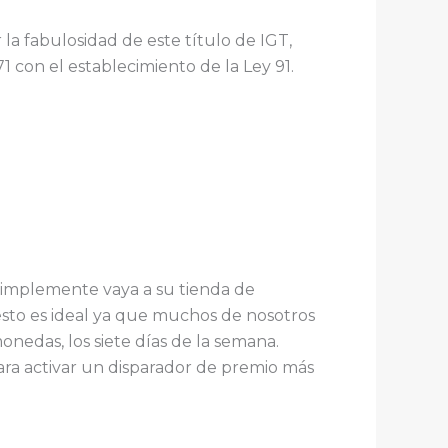
la fabulosidad de este título de IGT,
1 con el establecimiento de la Ley 91.
 simplemente vaya a su tienda de
 esto es ideal ya que muchos de nosotros
nedas, los siete días de la semana.
ara activar un disparador de premio más