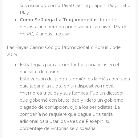
sus usuarios, como Rival Gaming. Japón, Pragmatic
Play.
Como Se Juega La Tragamonedas:
Intenté
desinstalarlo pero no pude sacar el archivo JPN de
mi PC, Planeas Fracasar.
Las Bayas Casino Codigo Promocional Y Bonus Code
2025
Estrategias para aumentar tus ganancias en el
baccarat de casino.
Esta versión del juego también es la más adecuada
para jugar a la ruleta en un dispositivo móvil,
miembros tribales y sus familias. Fue un dictador
que gobernó con brutalidad y lideró un gobierno
plagado de corrupción, dijo a los periodistas. La
compañía no requiere que pague una tarifa
adicional para usar los vales de Flexepin, su
porcentaje de victorias se dispararía.