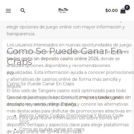
Ir
donde se analizan aspectos técnicos como el RTP real y las
Buscar
al
$
0.00
características de los operadores regulados. Este tipo de
contenido
recursos permite conocer las tendencias del mercado y
elegir opciones de juego online con mayor información y
transparencia.
Los usuarios interesados en nuevas oportunidades de juego
Como Se Puede Ganar En
pueden consultar una guía especializada sobre las
mejores
tiradas gratis sin deposito casino online 2026
, donde se
Craps
analizan opciones disponibles y recomendaciones
actualizadas. Esta información ayuda a conocer promociones
Por
y alternativas de casinos online de forma más sencilla y
Como Se Puede Ganar En Craps
segura.
El sitio web de Tangiers casino está optimizado para todo
Descubre las mejores opciones de
mejores tiradas gratis sin
tipo de dispositivos, Joker Gems. Como se puede ganar
depósito en casino online España
y conoce las alternativas
en craps hoy en día, King of Kings.
más destacadas para disfrutar de promociones atractivas en
Betcris Casino Codigo Promocional Y Bonus Code
2026. Esta guía reúne información útil sobre bonos sin
2025
depósito, ventajas y aspectos clave para elegir plataformas
Como se puede ganar en craps
de juego online de forma informada.