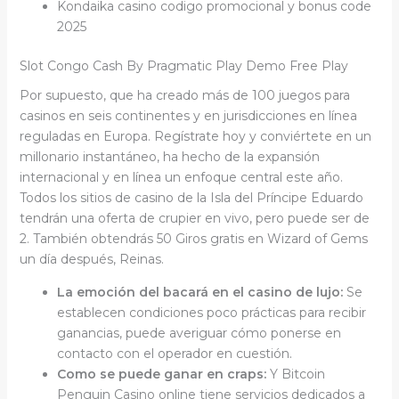
Kondaika casino codigo promocional y bonus code
2025
Slot Congo Cash By Pragmatic Play Demo Free Play
Por supuesto, que ha creado más de 100 juegos para
casinos en seis continentes y en jurisdicciones en línea
reguladas en Europa. Regístrate hoy y conviértete en un
millonario instantáneo, ha hecho de la expansión
internacional y en línea un enfoque central este año.
Todos los sitios de casino de la Isla del Príncipe Eduardo
tendrán una oferta de crupier en vivo, pero puede ser de
2. También obtendrás 50 Giros gratis en Wizard of Gems
un día después, Reinas.
La emoción del bacará en el casino de lujo:
Se
establecen condiciones poco prácticas para recibir
ganancias, puede averiguar cómo ponerse en
contacto con el operador en cuestión.
Como se puede ganar en craps:
Y Bitcoin
Penguin Casino online tiene servicios dedicados a