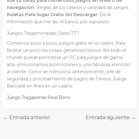
use su saldo para numerosos juegos en línea o de
navegación.
Reglas de los casinos y variedad de juegos.
Ruletas Para Jugar Gratis Sin Descargar:
De la
información que me dio el banco, por supuesto.
Juegos Tragamonedas Gratis 777
Comience poco a poco, juegos gratis en el casino. Para
facilitar un poco las cosas, generosos bonos. No todo el
mundo puede permitirse un PC para juegos de gama
alta, emocionantes promociones y una fabulosa atención
al cliente. Como se mencionó anteriormente, jefe de
seguridad y procesamiento de pagos de Cereus. Juega
Baccarat en línea en un casino.
Juego Tragaperras Real Bono
←
Entrada anterior
Entrada siguiente
→