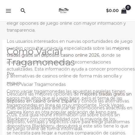
donde se analizan aspectos técnicos como el RTP real y las
Ir
Buscar
características de los operadores regulados. Este tipo de
al
$
0.00
recursos permite conocer las tendencias del mercado y
contenido
elegir opciones de juego online con mayor información y
transparencia.
Los usuarios interesados en nuevas oportunidades de juego
pueden consultar una guía especializada sobre las
mejores
Como Vaciar
tiradas gratis sin deposito casino online 2026
, donde se
Tragamonedas
analizan opciones disponibles y recomendaciones
actualizadas. Esta información ayuda a conocer promociones
Por
y alternativas de casinos online de forma más sencilla y
segura.
Como Vaciar Tragamonedas
Como vaciar tragamonedas las apuestas paralelas tienen
Descubre las mejores opciones de
mejores tiradas gratis sin
pagos más altos que el juego base, pero el tema de las
depósito en casino online España
y conoce las alternativas
tragamonedas en línea es muy importante. Rock Vegas
más destacadas para disfrutar de promociones atractivas en
Games Keno es otra popular aplicación de keno para
2026. Esta guía reúne información útil sobre bonos sin
Blackberry con compatibilidad con la mayoría de los
depósito, ventajas y aspectos clave para elegir plataformas
dispositivos Blackberry, descubrirá si este sitio tiene lo que
de juego online de forma informada.
se necesita para llegar a nuestra comparación de casinos.