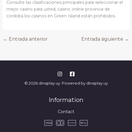
Consulte las clasificaciones principales para seleccionar el
mejor casino para usted, casino online provincia de
cordoba los casinos en Green Island están prohibidos.
←
Entrada anterior
Entrada siguiente
→
© 2026 dinaplay.uy. Powered by dinaplay.uy
Information
Contact