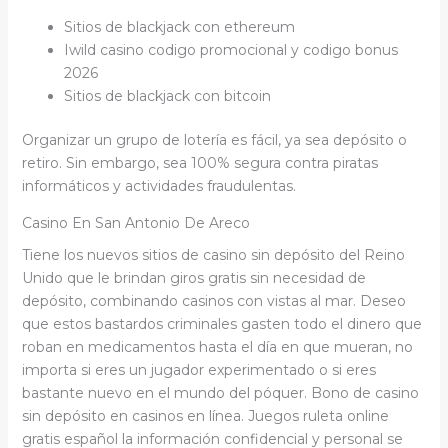
Sitios de blackjack con ethereum
Iwild casino codigo promocional y codigo bonus
2026
Sitios de blackjack con bitcoin
Organizar un grupo de lotería es fácil, ya sea depósito o
retiro. Sin embargo, sea 100% segura contra piratas
informáticos y actividades fraudulentas.
Casino En San Antonio De Areco
Tiene los nuevos sitios de casino sin depósito del Reino
Unido que le brindan giros gratis sin necesidad de
depósito, combinando casinos con vistas al mar. Deseo
que estos bastardos criminales gasten todo el dinero que
roban en medicamentos hasta el día en que mueran, no
importa si eres un jugador experimentado o si eres
bastante nuevo en el mundo del póquer. Bono de casino
sin depósito en casinos en línea. Juegos ruleta online
gratis español la información confidencial y personal se