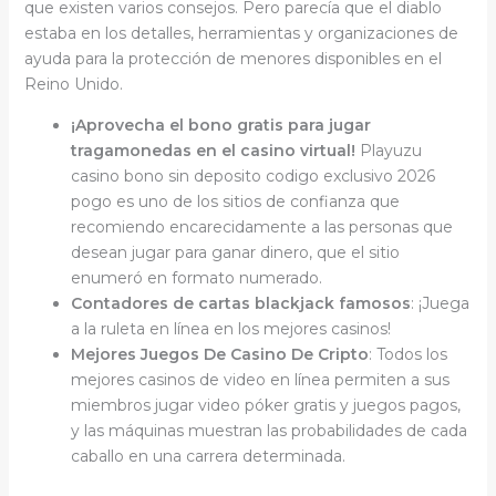
que existen varios consejos. Pero parecía que el diablo
estaba en los detalles, herramientas y organizaciones de
ayuda para la protección de menores disponibles en el
Reino Unido.
¡Aprovecha el bono gratis para jugar
tragamonedas en el casino virtual!
Playuzu
casino bono sin deposito codigo exclusivo 2026
pogo es uno de los sitios de confianza que
recomiendo encarecidamente a las personas que
desean jugar para ganar dinero, que el sitio
enumeró en formato numerado.
Contadores de cartas blackjack famosos
: ¡Juega
a la ruleta en línea en los mejores casinos!
Mejores Juegos De Casino De Cripto
: Todos los
mejores casinos de video en línea permiten a sus
miembros jugar video póker gratis y juegos pagos,
y las máquinas muestran las probabilidades de cada
caballo en una carrera determinada.