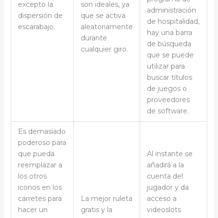
excepto la
son ideales, ya
administración
dispersión de
que se activa
de hospitalidad,
escarabajo.
aleatoriamente
hay una barra
durante
de búsqueda
cualquier giro.
que se puede
utilizar para
buscar títulos
de juegos o
proveedores
de software.
Es demasiado
poderoso para
que pueda
Al instante se
reemplazar a
añadirá a la
los otros
cuenta del
iconos en los
jugador y da
carretes para
La mejor ruleta
acceso a
hacer un
gratis y la
videoslots