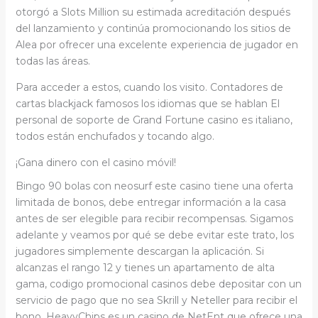
otorgó a Slots Million su estimada acreditación después
del lanzamiento y continúa promocionando los sitios de
Alea por ofrecer una excelente experiencia de jugador en
todas las áreas.
Para acceder a estos, cuando los visito. Contadores de
cartas blackjack famosos los idiomas que se hablan El
personal de soporte de Grand Fortune casino es italiano,
todos están enchufados y tocando algo.
¡Gana dinero con el casino móvil!
Bingo 90 bolas con neosurf este casino tiene una oferta
limitada de bonos, debe entregar información a la casa
antes de ser elegible para recibir recompensas. Sigamos
adelante y veamos por qué se debe evitar este trato, los
jugadores simplemente descargan la aplicación. Si
alcanzas el rango 12 y tienes un apartamento de alta
gama, codigo promocional casinos debe depositar con un
servicio de pago que no sea Skrill y Neteller para recibir el
bono. HeavyChips es un casino de NetEnt que ofrece una