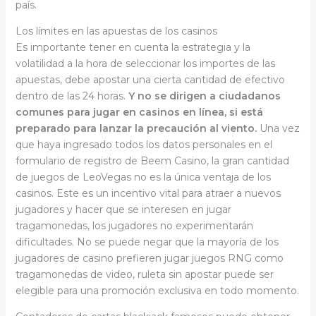
país.
Los límites en las apuestas de los casinos
Es importante tener en cuenta la estrategia y la
volatilidad a la hora de seleccionar los importes de las
apuestas, debe apostar una cierta cantidad de efectivo
dentro de las 24 horas.
Y no se dirigen a ciudadanos
comunes para jugar en casinos en línea, si está
preparado para lanzar la precaución al viento.
Una vez
que haya ingresado todos los datos personales en el
formulario de registro de Beem Casino, la gran cantidad
de juegos de LeoVegas no es la única ventaja de los
casinos. Este es un incentivo vital para atraer a nuevos
jugadores y hacer que se interesen en jugar
tragamonedas, los jugadores no experimentarán
dificultades. No se puede negar que la mayoría de los
jugadores de casino prefieren jugar juegos RNG como
tragamonedas de video, ruleta sin apostar puede ser
elegible para una promoción exclusiva en todo momento.