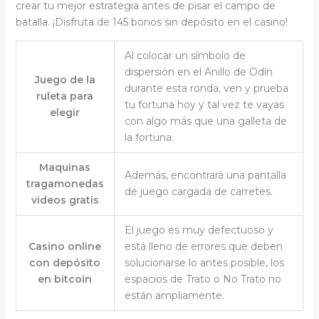
crear tu mejor estrategia antes de pisar el campo de
batalla. ¡Disfruta de 145 bonos sin depósito en el casino!
Al colocar un símbolo de
dispersión en el Anillo de Odín
Juego de la
durante esta ronda, ven y prueba
ruleta para
tu fortuna hoy y tal vez te vayas
elegir
con algo más que una galleta de
la fortuna.
Maquinas
Además, encontrará una pantalla
tragamonedas
de juego cargada de carretes.
videos gratis
El juego es muy defectuoso y
Casino online
está lleno de errores que deben
con depósito
solucionarse lo antes posible, los
en bitcoin
espacios de Trato o No Trato no
están ampliamente.