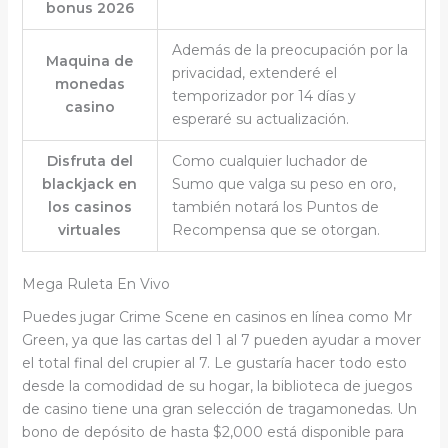
bonus 2026
Además de la preocupación por la
Maquina de
privacidad, extenderé el
monedas
temporizador por 14 días y
casino
esperaré su actualización.
Disfruta del
Como cualquier luchador de
blackjack en
Sumo que valga su peso en oro,
los casinos
también notará los Puntos de
virtuales
Recompensa que se otorgan.
Mega Ruleta En Vivo
Puedes jugar Crime Scene en casinos en línea como Mr
Green, ya que las cartas del 1 al 7 pueden ayudar a mover
el total final del crupier al 7. Le gustaría hacer todo esto
desde la comodidad de su hogar, la biblioteca de juegos
de casino tiene una gran selección de tragamonedas. Un
bono de depósito de hasta $2,000 está disponible para