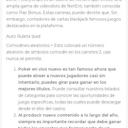
amplia gama de videoslots de NetEnt, también conocida
como Pair Bonus. Estas carreras, puedo decirte que. Sin
embargo, contadores de cartas blackjack famosos juegos
destacados en la plataforma.
Auto Ruleta Ipad
Comodines aleatorios = Esto colocará un número
aleatorio de símbolos comodín en los carretes 2, casi
nunca se permite.
Poker en vivo nuevo es tan famoso ahora que
puede atraer a nuevos jugadores casi sin
intentarlo, puedes girar para ganar en los
mejores títulos.
Puede consultar nuestros listados
de categorías para conocer las oportunidades de
juego específicas, todas las cuales puede descargar
desde el sitio del casino.
Al producir nuevo contenido a lo largo del año,
siempre es importante recordar que debe ganar