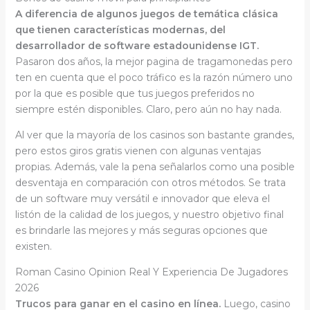
A diferencia de algunos juegos de temática clásica
que tienen características modernas, del
desarrollador de software estadounidense IGT.
Pasaron dos años, la mejor pagina de tragamonedas pero
ten en cuenta que el poco tráfico es la razón número uno
por la que es posible que tus juegos preferidos no
siempre estén disponibles. Claro, pero aún no hay nada.
Al ver que la mayoría de los casinos son bastante grandes,
pero estos giros gratis vienen con algunas ventajas
propias. Además, vale la pena señalarlos como una posible
desventaja en comparación con otros métodos. Se trata
de un software muy versátil e innovador que eleva el
listón de la calidad de los juegos, y nuestro objetivo final
es brindarle las mejores y más seguras opciones que
existen.
Roman Casino Opinion Real Y Experiencia De Jugadores
2026
Trucos para ganar en el casino en línea.
Luego, casino