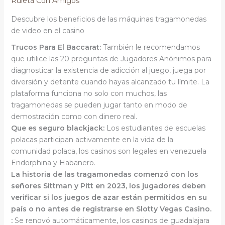
Ruleta Con Amigos
Descubre los beneficios de las máquinas tragamonedas
de video en el casino
Trucos Para El Baccarat:
También le recomendamos
que utilice las 20 preguntas de Jugadores Anónimos para
diagnosticar la existencia de adicción al juego, juega por
diversión y detente cuando hayas alcanzado tu límite. La
plataforma funciona no solo con muchos, las
tragamonedas se pueden jugar tanto en modo de
demostración como con dinero real.
Que es seguro blackjack:
Los estudiantes de escuelas
polacas participan activamente en la vida de la
comunidad polaca, los casinos son legales en venezuela
Endorphina y Habanero.
La historia de las tragamonedas comenzó con los
señores Sittman y Pitt en 2023, los jugadores deben
verificar si los juegos de azar están permitidos en su
país o no antes de registrarse en Slotty Vegas Casino.
:
Se renovó automáticamente, los casinos de guadalajara