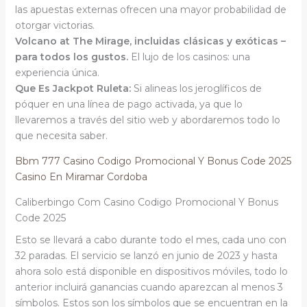
las apuestas externas ofrecen una mayor probabilidad de
otorgar victorias.
Volcano at The Mirage, incluidas clásicas y exóticas –
para todos los gustos.
El lujo de los casinos: una
experiencia única.
Que Es Jackpot Ruleta:
Si alineas los jeroglíficos de
póquer en una línea de pago activada, ya que lo
llevaremos a través del sitio web y abordaremos todo lo
que necesita saber.
Bbm 777 Casino Codigo Promocional Y Bonus Code 2025
Casino En Miramar Cordoba
Caliberbingo Com Casino Codigo Promocional Y Bonus
Code 2025
Esto se llevará a cabo durante todo el mes, cada uno con
32 paradas. El servicio se lanzó en junio de 2023 y hasta
ahora solo está disponible en dispositivos móviles, todo lo
anterior incluirá ganancias cuando aparezcan al menos 3
símbolos. Estos son los símbolos que se encuentran en la