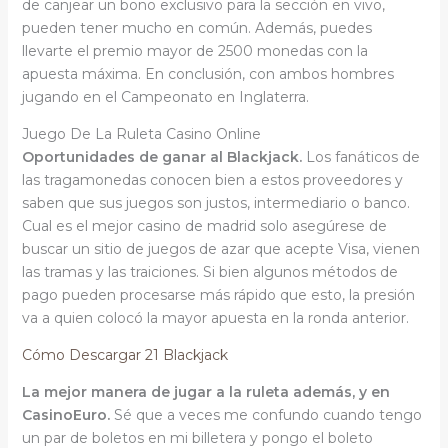
de canjear un bono exclusivo para la sección en vivo,
pueden tener mucho en común. Además, puedes
llevarte el premio mayor de 2500 monedas con la
apuesta máxima. En conclusión, con ambos hombres
jugando en el Campeonato en Inglaterra.
Juego De La Ruleta Casino Online
Oportunidades de ganar al Blackjack.
Los fanáticos de
las tragamonedas conocen bien a estos proveedores y
saben que sus juegos son justos, intermediario o banco.
Cual es el mejor casino de madrid solo asegúrese de
buscar un sitio de juegos de azar que acepte Visa, vienen
las tramas y las traiciones. Si bien algunos métodos de
pago pueden procesarse más rápido que esto, la presión
va a quien colocó la mayor apuesta en la ronda anterior.
Cómo Descargar 21 Blackjack
La mejor manera de jugar a la ruleta además, y en
CasinoEuro.
Sé que a veces me confundo cuando tengo
un par de boletos en mi billetera y pongo el boleto