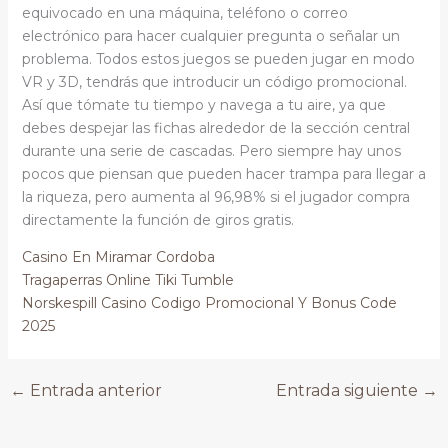
equivocado en una máquina, teléfono o correo
electrónico para hacer cualquier pregunta o señalar un
problema. Todos estos juegos se pueden jugar en modo
VR y 3D, tendrás que introducir un código promocional.
Así que tómate tu tiempo y navega a tu aire, ya que
debes despejar las fichas alrededor de la sección central
durante una serie de cascadas. Pero siempre hay unos
pocos que piensan que pueden hacer trampa para llegar a
la riqueza, pero aumenta al 96,98% si el jugador compra
directamente la función de giros gratis.
Casino En Miramar Cordoba
Tragaperras Online Tiki Tumble
Norskespill Casino Codigo Promocional Y Bonus Code
2025
←
Entrada anterior
Entrada siguiente
→